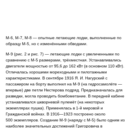
М-6, М-7, М-8 — опытные летающие лодки, выполненные по
образцу М-5, но с изменёнными обводами.
М-9 (рис. 2 и рис. 7) — летающие лодки с увеличенными по
сравнению с М-5 размерами, трёхместная. Устанавливались
двигатели мощностью от 95,6 до 162 кВт (в основном 110 кВт).
Отличалась хорошими мореходными и пилотажными
характеристиками. В сентябре 1916 Я. И. Нагурский с
пассажиром на борту выполнил на М-9 (на гидросамолёте —
впервые) две петли Нестерова подряд. Предназначалась для
разведки, могла проводить бомбометание. В передней кабине
устанавливался шкворневой пулемёт (на некоторых
экземплярах пушка). Применялась в 1-й мировой и
Гражданской войнах. В 1916—1923 построено около
500 экземпляров. Создание М-9 (наряду с М-5) было одним из
наиболее значительных достижений Григоровича в