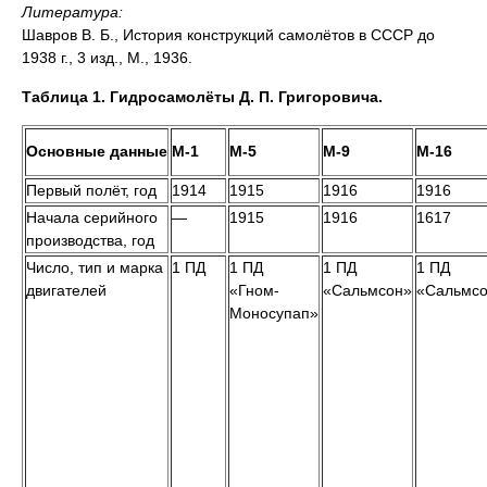
Литература:
Шавров В. Б., История конструкций самолётов в СССР до
1938 г., 3 изд., М., 1936.
Таблица 1. Гидросамолёты Д. П. Григоровича.
Основные данные
М-1
М-5
М-9
М-16
Первый полёт, год
1914
1915
1916
1916
Начала серийного
—
1915
1916
1617
производства, год
Число, тип и марка
1 ПД
1 ПД
1 ПД
1 ПД
двигателей
«Гном-
«Сальмсон»
«Сальмс
Моносупап»