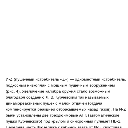
И-Z (пушечный истребитель «Z») — одноместный истребитель,
подкосный низкоплан с мощным пушечным вооружением
(рис. 4). Увеличение калибра оружия стало возможным
благодаря созданию Л. В. Курчевским так называемых
динамореактивных пушек с малой отдачей (отдача
компенсируется реакцией отбрасываемых назад газов). На И-Z
были установлены две трёхдюймовые АПК (автоматические
пушки Курчевского) под крылом и синхронный пулемёт ПВ-1.
Передняя часть фюзеляжа с кабиной взята от И-5, хвостовая