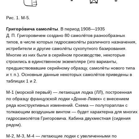
Рис. 1. М-5.
Григоро́вича самолёты
. В период 1908—1935
Д. П. Григоровичем создано 80 самолётов разнообразных
типов, в числе которых гидросамолёты различного назначения,
истребители и другие самолёты сухопутного базирования.
Многие из них были в серийном производстве, некоторые
строились в единственном экземпляре (это варианты,
предшествовавшие серийному образцу, самолёты нового типа
и т. п.). Основные данные некоторых самолётов приведены в
таблицах 1 и 2.
М-1 (морской первый) — летающая лодка (ЛЛ), построенная
по образцу французской лодки «Донне-Левек» с внесением
ряда конструктивных изменений. Схема — полутораплан с
толкающим воздушным винтом — будет характерна для многих
гидросамолётов Григоровича. Кабина двухместная (сидения
рядом).
М-2, М-3, М-4 — летающие лодки с увеличенными по