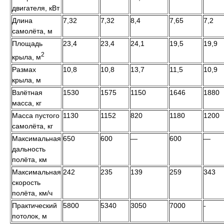
двигателя, кВт
Длина
7,32
7,32
8,4
7,65
7,2
самолёта, м
Площадь
23,4
23,4
24,1
19,5
19,9
2
крыла, м
Размах
10,8
10,8
13,7
11,5
10,9
крыла, м
Взлётная
1530
1575
1150
1646
1880
масса, кг
Масса пустого
1130
1152
820
1180
1200
самолёта, кг
Максимальная
650
600
—
600
—
дальность
полёта, км
Максимальная
242
235
139
259
343
скорость
полёта, км/ч
Практический
5800
5340
3050
7000
-
потолок, м