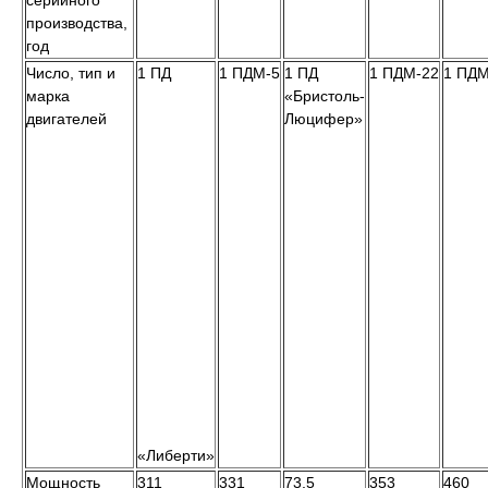
производства,
год
Число, тип и
1 ПД
1 ПДМ-5
1 ПД
1 ПДМ-22
1 ПДМ
марка
«Бристоль-
двигателей
Люцифер»
«Либерти»
Мощность
311
331
73,5
353
460