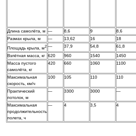
Длина самолёта, м
—
8,6
9
8,6
Размах крыла, м
—
13,62
16
18
—
37,9
54,8
61,8
2
Площадь крыла, м
Взлётная масса, кг
620
960
1540
1450
Масса пустого
420
660
1060
1100
самолёта, кг
Максимальная
100
105
110
110
скорость, км/ч
Практический
—
3300
3000
—
потолок, м
Максимальная
—
4
3,5
4
продолжительность
полета, ч