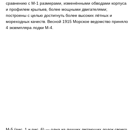
сравнению с М-1 размерами, изменёнными обводами корпуса
и профилем крыльев, более мощными двигателями;
построены с целью достигнуть более высоких лётных и
мореходных качеств. Весной 1915 Морское ведомство приняло
4 экземпляра лодки М-4.
М-5 (рис. 1 и рис. 6) — одна из лучших летающих лодок своего