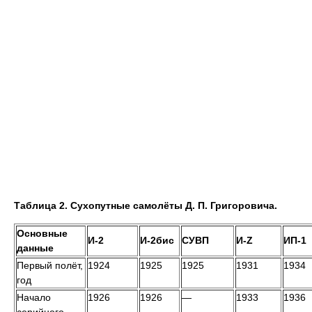
Таблица 2. Сухопутные самолёты Д. П. Григоровича.
Основные
И-2
И-2бис
СУВП
И-Z
ИП-1
данные
Первый полёт,
1924
1925
1925
1931
1934
год
Начало
1926
1926
—
1933
1936
серийного