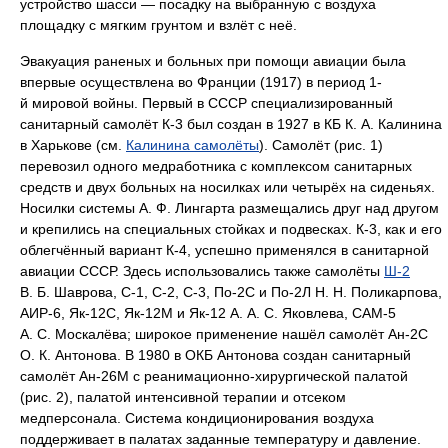
устройство шасси — посадку на выбранную с воздуха
площадку с мягким грунтом и взлёт с неё.
Эвакуация раненых и больных при помощи авиации была
впервые осуществлена во Франции (1917) в период 1-
й мировой войны. Первый в СССР специализированный
санитарный самолёт К-3 был создан в 1927 в КБ К. А. Калинина
в Харькове (см.
Калинина самолёты
). Самолёт (рис. 1)
перевозил одного медработника с комплексом санитарных
средств и двух больных на носилках или четырёх на сиденьях.
Носилки системы А. Ф. Лингарта размещались друг над другом
и крепились на специальных стойках и подвесках. К-3, как и его
облегчённый вариант К-4, успешно применялся в санитарной
авиации СССР. Здесь использовались также самолёты
Ш-2
В. Б. Шаврова, С-1, С-2, С-3, По-2С и По-2Л Н. Н. Поликарпова,
АИР-6, Як-12С, Як-12М и Як-12 А. А. С. Яковлева, САМ-5
А. С. Москалёва; широкое применение нашёл самолёт Ан-2С
О. К. Антонова. В 1980 в ОКБ Антонова создан санитарный
самолёт Ан-26М с реанимационно-хирургической палатой
(рис. 2), палатой интенсивной терапии и отсеком
медперсонала. Система кондиционирования воздуха
поддерживает в палатах заданные температуру и давление.