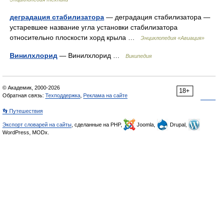
деградация стабилизатора
— деградация стабилизатора —
устаревшее название угла установки стабилизатора
относительно плоскости хорд крыла …
Энциклопедия «Авиация»
Винилхлорид
— Винилхлорид …
Википедия
© Академик, 2000-2026
18+
Обратная связь:
Техподдержка
,
Реклама на сайте
👣 Путешествия
Экспорт словарей на сайты
, сделанные на PHP,
Joomla,
Drupal,
WordPress, MODx.