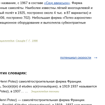
е
название
,
с
1967
в
составе
«
Сюд
авиасьон
»
.
Фирма
нные
самолёты
.
Наиболее
известны
лёгкий
многоцелевой
и
вый
полёт
в
1925
,
построено
около
4
тыс
.
в
87
вариантах
)
и
936
,
построено
702
).
Небольшая
фирма
«
Потез
аэронотик
»
иационное
оборудование
и
выполняла
субконтрактные
нциклопедия
.
Свищёв
Г
.
Г
.
.
1998
.
потенциал скорости
угих словарях:
s Henri Potez) самолётостроительная фирма Франции.
Soci(é)t(é) d etudes a(é)ronautiques), в 1919 1937 называется
 Potez), в 1937… …
Энциклопедия техники
 Henri Potez) — самолётостроительная фирма Франции.
 Société d’études aéronautiques), в 1919—1937 называется