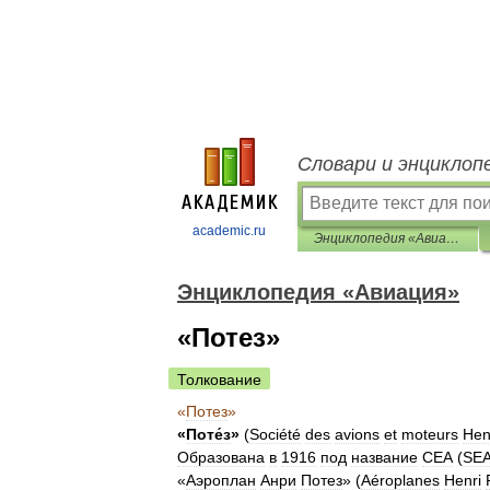
Словари и энциклоп
academic.ru
Энциклопедия «Авиация»
Энциклопедия «Авиация»
«Потез»
Толкование
«
Потез
»
«
Поте́з
»
(
Société
des
avions
et
moteurs
Hen
Образована
в
1916
под
название
СЕА
(
SE
«
Аэроплан
Анри
Потез
» (
Aéroplanes
Henri