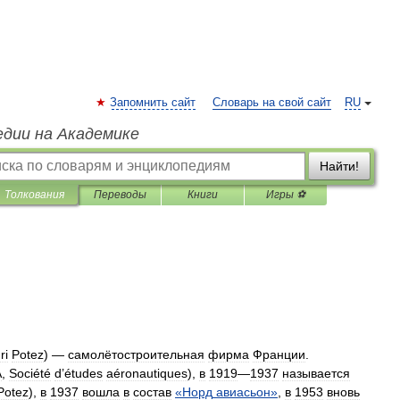
Запомнить сайт
Словарь на свой сайт
RU
едии на Академике
Найти!
Толкования
Переводы
Книги
Игры ⚽
ri
Potez
) —
самолётостроительная
фирма
Франции
.
A
,
Société
d
’
études
aéronautiques
),
в
1919
—
1937
называется
Potez
),
в
1937
вошла
в
состав
«
Норд
авиасьон
»
,
в
1953
вновь