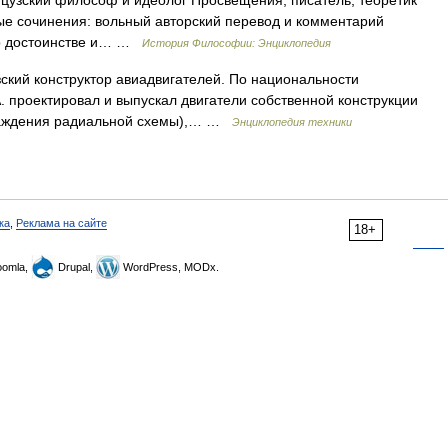
нцузский философ и идеолог Просвещения, писатель, теоретик
ные сочинения: вольный авторский перевод и комментарий
 о достоинстве и… …
История Философии: Энциклопедия
ский конструктор авиадвигателей. По национальности
. проектировал и выпускал двигатели собственной конструкции
хлаждения радиальной схемы),… …
Энциклопедия техники
ка
,
Реклама на сайте
18+
omla,
Drupal,
WordPress, MODx.