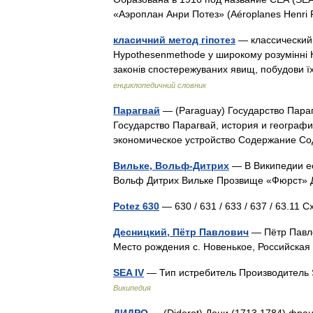
«Аэроплан Анри Потез» (Aéroplanes Henr
класичний метод гіпотез
— классический 
Hypothesenmethode у широкому розумінні К.м
законів спостережуваних явищ, побудови 
енциклопедичний словник
Парагвай
— (Paraguay) Государство Параг
Государство Парагвай, история и географи
экономическое устройство Содержание 
Вильке, Вольф-Дитрих
— В Википедии ес
Вольф Дитрих Вильке Прозвище «Фюрст» 
Potez 630
— 630 / 631 / 633 / 637 / 63.1
Десницкий, Пётр Павлович
— Пётр Павло
Место рождения с. Новенькое, Российск
SEA IV
— Тип истребитель Производитель 
Википедия