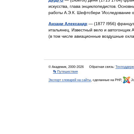
ДИДРО
— (Diderot) Дени (1713 1784) фра
искусства, глава энциклопедистов. Основ
работы А.Э.К. Шефтсбери ‘Исследование
Анзани Александр
— (1877 I956) француз
итальянец. Известный вело и автогонщик А
(в том числе авиационные воздушные о
© Академик, 2000-2026
Обратная связь:
Техподдерж
👣 Путешествия
Экспорт словарей на сайты
, сделанные на PHP,
Jo