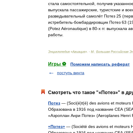
стала
самостоятельной
,
получив
указанно
выпускала
пассажирские
,
туристские
и
вое
разведывательный
самолёт
Потез
25
(
пер
истребитель
-
бомбардировщик
Потез
63
(
1
(
Potez
Aéronautique
)
в
80
-
х
гг
.
выпускала
ав
работы
.
Энциклопедия
«
Авиация
». -
М
.
:
Большая
Российская
Э
Игры ⚽
Поможем написать реферат
поступь винта
Смотреть что такое "«Потез»" в др
Потез
— (Soci(é)t(é) des avions et moteur
Образована в 1916 под название СЕА (SEA, 
«Аэроплан Анри Потез» (Aeroplanes Henri
«Потез»
— (Société des avions et moteurs
Образована в 1916 под название СЕА (SEA,