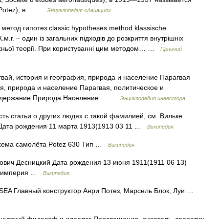
i Potez), в… …
Энциклопедия «Авиация»
метод гипотез classic hypotheses method klassische
.г. – один із загальних підходів до розкриття внутрішніх
їхньої теорії. При користуванні цим методом… …
Гірничий
вай, история и география, природа и население Парагвая
я, природа и население Парагвая, политическое и
Содержание Природа Население… …
Энциклопедия инвестора
ть статьи о других людях с такой фамилией, см. Вильке.
Дата рождения 11 марта 1913(1913 03 11 …
Википедия
1 Схема самолёта Potez 630 Тип …
Википедия
вич Десницкий Дата рождения 13 июня 1911(1911 06 13)
ая империя …
Википедия
SEA Главный конструктор Анри Потез, Марсель Блок, Луи …