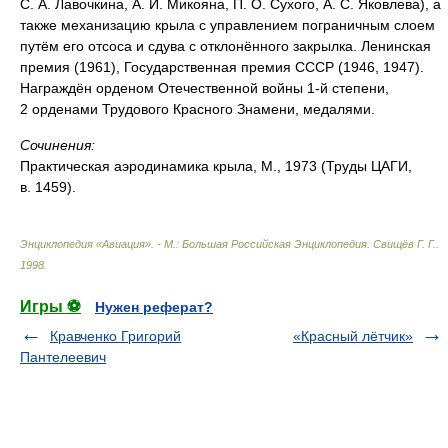
С. А. Лавочкина, А. И. Микояна, П. О. Сухого, А. С. Яковлева), а
также механизацию крыла с управлением пограничным слоем
путём его отсоса и сдува с отклонённого закрылка. Ленинская
премия (1961), Государственная премия СССР (1946, 1947).
Награждён орденом Отечественной войны 1-й степени,
2 орденами Трудового Красного Знамени, медалями.
Сочинения:
Практическая аэродинамика крыла, М., 1973 (Труды ЦАГИ,
в. 1459).
Энциклопедия «Авиация». - М.: Большая Российская Энциклопедия
.
Свищёв Г. Г.
.
1998
.
Игры ⚽
Нужен реферат?
Кравченко Григорий
«Красный лётчик»
Пантелеевич