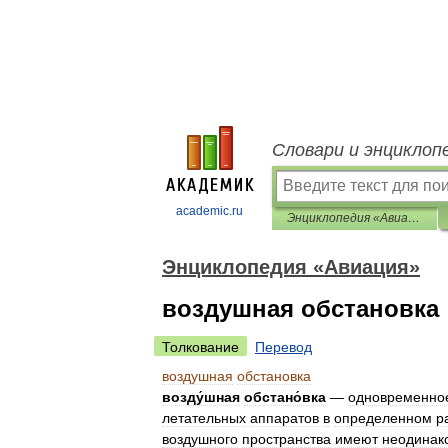
Словари и энциклоп
academic.ru
Энциклопедия «Авиация»
Энциклопедия «Авиация»
воздушная обстановка
Толкование
Перевод
воздушная
обстановка
возду́шная
обстано́вка
—
одновременно
летательных
аппаратов
в
определенном
р
воздушного
пространства
имеют
неодинак