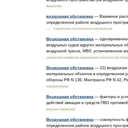
Википедия
воздушная обстановка
— Взаимное распо
определенном районе воздушного простра
…
Справочник технического переводчика
Воздушная обстановка
— одновременное 
воздушных судов идругих материальных об
воздушной трассе, МВЛ, установленном 
справочник терминов нормативно-технической доку
Воздушная обстановка
— 22) воздушная 
материальных объектов в определенном ра
обороны РФ N 136, Минтранса РФ N 42, 
терминология
Воздушная обстановка
— факторы и усло
действий авиации и средств ПВО противо
военных терминов
Воздушная обстановка
— совокупность ф
определенном районе воздушного простран