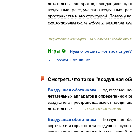
летательных
аппаратов
,
находящихся
одн
воздушных
трасс
,
участков
воздушных
трас
пространства
и
его
структурой
.
Поэтому
во
контролироваться
службой
управления
во
Энциклопедия
«
Авиация
». -
М
.
:
Большая
Российская
Э
Игры ⚽
Нужно решить контрольную?
воздушная линия
Смотреть что такое "воздушная об
Воздушная обстановка
— одновременное 
летательных аппаратов в определенном р
воздушного пространства имеют неодинако
летательных… …
Энциклопедия техники
Воздушная обстановка
— Воздушная обс
вертикали и горизонтали воздушных судов
воздушного пространства (на воздушной 