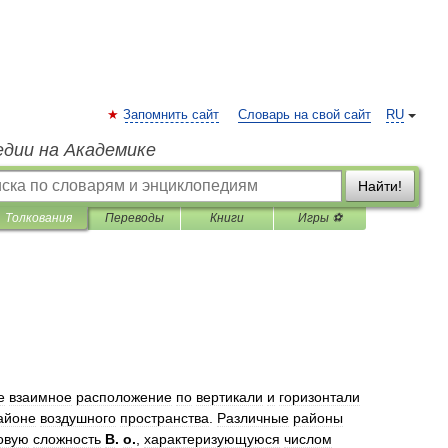
Запомнить сайт
Словарь на свой сайт
RU
едии на Академике
Найти!
Толкования
Переводы
Книги
Игры ⚽
е
взаимное
расположение
по
вертикали
и
горизонтали
айоне
воздушного
пространства
.
Различные
районы
овую
сложность
В
.
о
.
,
характеризующуюся
числом