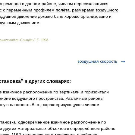
овременно
в
данном
районе
,
числом
пересекающихся
с
с
переменным
профилем
полёта
,
размерами
воздушного
здушное
движение
должно
быть
хорошо
организовано
и
здушным
движением
.
нциклопедия
.
Свищёв
Г
.
Г
.
.
1998
.
воздушная скорость
становка" в других словарях:
взаимное расположение по вертикали и горизонтали
айоне воздушного пространства. Различные районы
вую сложность В. о., характеризующуюся числом
тановка одновременное взаимное расположение по
 и других материальных объектов в определённом районе
трассе, МВЛ, установленном маршруте, в районах… …