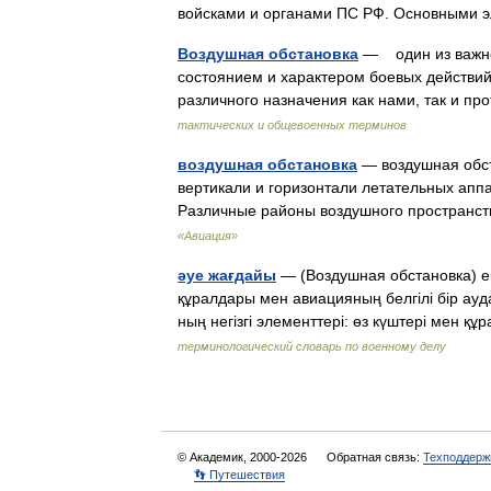
войсками и органами ПС РФ. Основными 
Воздушная обстановка
— один из важне
состоянием и характером боевых действий
различного назначения как нами, так и п
тактических и общевоенных терминов
воздушная обстановка
— воздушная обс
вертикали и горизонтали летательных апп
Различные районы воздушного пространс
«Авиация»
әуе жағдайы
— (Воздушная обстановка) е
құралдары мен авиацияның белгілі бір а
ның негізгі элементтері: өз күштері мен
терминологический словарь по военному делу
© Академик, 2000-2026
Обратная связь:
Техподдерж
👣 Путешествия