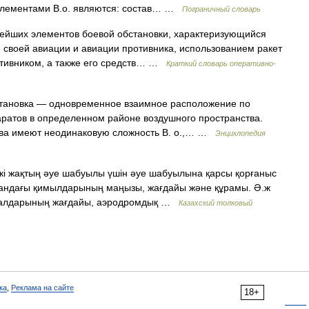
элементами В.о. являются: состав… …
Пограничный словарь
йших элементов боевой обстановки, характеризующийся
 своей авиации и авиации противника, использованием ракет
ротивником, а также его средств… …
Краткий словарь оперативно-
тановка — одновременное взаимное расположение по
аратов в определенном районе воздушного пространства.
тва имеют неодинаковую сложность В. о.,… …
Энциклопедия
кі жақтың әуе шабуылы үшін әуе шабуылына қарсы қорғаныс
удандағы қимылдарының маңызы, жағдайы және құрамы. Ә.ж
 құралдарының жағдайы, аэродромдық …
Казахский толковый
ка
,
Реклама на сайте
18+