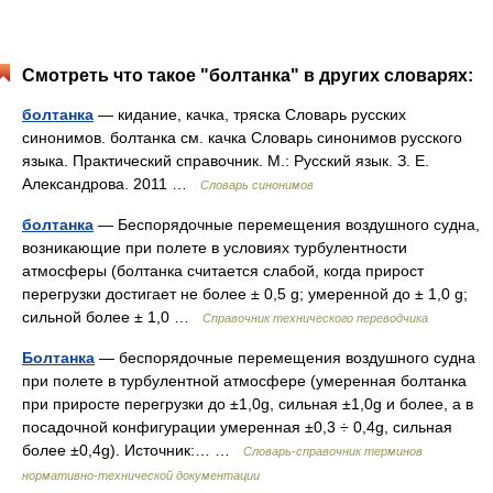
Смотреть что такое "болтанка" в других словарях:
болтанка
— кидание, качка, тряска Словарь русских
синонимов. болтанка см. качка Словарь синонимов русского
языка. Практический справочник. М.: Русский язык. З. Е.
Александрова. 2011 …
Словарь синонимов
болтанка
— Беспорядочные перемещения воздушного судна,
возникающие при полете в условиях турбулентности
атмосферы (болтанка считается слабой, когда прирост
перегрузки достигает не более ± 0,5 g; умеренной до ± 1,0 g;
сильной более ± 1,0 …
Справочник технического переводчика
Болтанка
— беспорядочные перемещения воздушного судна
при полете в турбулентной атмосфере (умеренная болтанка
при приросте перегрузки до ±1,0g, сильная ±1,0g и более, а в
посадочной конфигурации умеренная ±0,3 ÷ 0,4g, сильная
более ±0,4g). Источник:… …
Словарь-справочник терминов
нормативно-технической документации