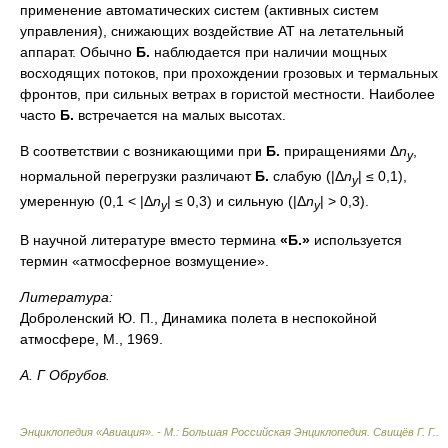
применение автоматических систем (активных систем
управления), снижающих воздействие AT на летательный
аппарат. Обычно
Б.
наблюдается при наличии мощных
восходящих потоков, при прохождении грозовых и термальных
фронтов, при сильных ветрах в гористой местности. Наиболее
часто
Б.
встречается на малых высотах.
В соответствии с возникающими при
Б.
приращениями Δ
n
,
y
нормальной перегрузки различают
Б.
слабую (|Δ
n
| ≤ 0,1),
y
умеренную (0,1 < |Δ
n
| ≤ 0,3) и сильную (|Δ
n
| > 0,3).
y
y
В научной литературе вместо термина
«Б.»
используется
термин «атмосферное возмущение».
Литература:
Доброленский Ю. П., Динамика полета в неспокойной
атмосфере, М., 1969.
А. Г Обрубов.
Энциклопедия «Авиация». - М.: Большая Российская Энциклопедия
.
Свищёв Г. Г.
.