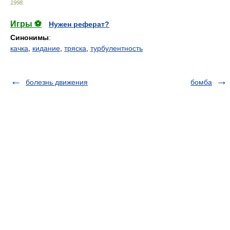
1998
.
Игры ⚽
Нужен реферат?
Синонимы
:
качка
,
кидание
,
тряска
,
турбулентность
болезнь движения
бомба