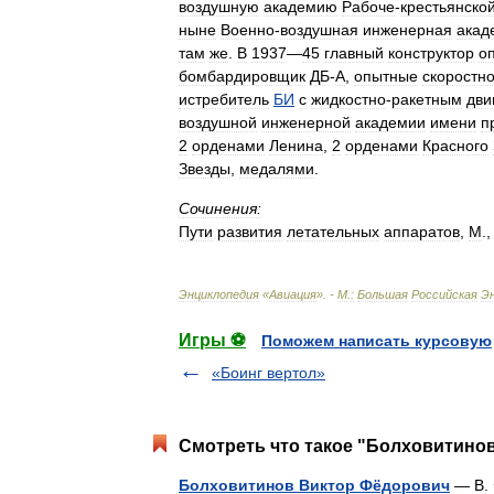
воздушную
академию
Рабоче
-
крестьянско
ныне
Военно
-
воздушная
инженерная
акад
там
же
.
В
1937
—
45
главный
конструктор
о
бомбардировщик
ДБ
-
А
,
опытные
скоростн
истребитель
БИ
с
жидкостно
-
ракетным
дви
воздушной
инженерной
академии
имени
п
2
орденами
Ленина
,
2
орденами
Красного
Звезды
,
медалями
.
Сочинения:
Пути
развития
летательных
аппаратов
,
М
.
Энциклопедия
«
Авиация
». -
М
.
:
Большая
Российская
Э
Игры ⚽
Поможем написать курсовую
«Боинг вертол»
Смотреть что такое "Болховитинов
Болховитинов Виктор Фёдорович
— В. 