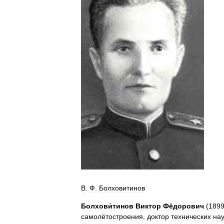
В
.
Ф
.
Болховитинов
Болхови́тинов
Виктор
Фёдорович
(
189
самолётостроения
,
доктор
технических
нау