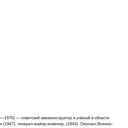
9
—
1970
) —
советский
авиаконструктор
и
учёный
в
области
к
(
1947
),
генерал
-
майор
-
инженер
, (
1943
).
Окончил
Военно
-