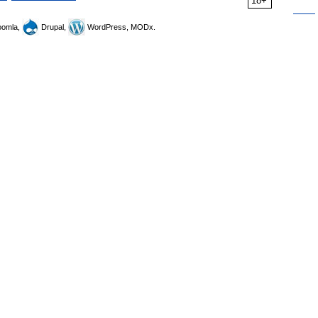
18+
omla,
Drupal,
WordPress, MODx.