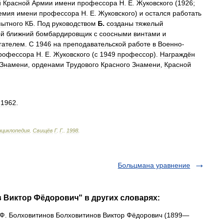
й
Красной
Армии
имени
профессора
Н
.
Е
.
Жуковского
(
1926
;
емия
имени
профессора
Н
.
Е
.
Жуковского
)
и
остался
работать
пытного
КБ
.
Под
руководством
Б
.
созданы
тяжелый
ой
ближний
бомбардировщик
с
соосными
винтами
и
гателем
.
С
1946
на
преподавательской
работе
в
Военно
-
рофессора
Н
.
Е
.
Жуковского
(
с
1949
профессор
).
Награждён
Знамени
,
орденами
Трудового
Красного
Знамени
,
Красной
,
1962
.
нциклопедия
.
Свищёв
Г
.
Г
.
.
1998
.
Больцмана уравнение
 Виктор Фёдорович" в других словарях:
Ф. Болховитинов Болховитинов Виктор Фёдорович (1899—