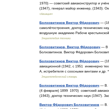
1970) — советский авиаконструктор и учён
(1947), генерал майор инженер, (1943)
«Авиация»
Болховитинов Виктор Фёдорович
— (18
самолётостроения, доктор технических нау
воздушную академию Рабоче крестьянской
Энциклопедия техники
Болховитинов, Виктор Фёдорович
— В В
Болховитинов. Виктор Фёдорович Болхо
Болховитинов Виктор Фёдорович
— (18
авиационной (1942, с 1951 инженерно тех
А, истребителя с соосными винтами и д
Энциклопедический словарь
Болховитинов Виктор Фёдорович
— В. 
(4 февраля) 1899 1970) советский авиак
(1943), доктор технических наук (1947).
Виктор Фёдорович Болховитинов
— В. 