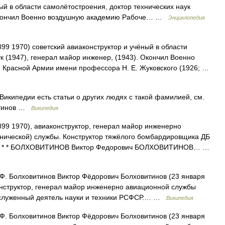
ый в области самолётостроения, доктор технических наук
. Окончил Военно воздушную академию Рабоче… …
Энциклопедия
99 1970) советский авиаконструктор и учёный в области
к (1947), генерал майор инженер, (1943). Окончил Военно
 Красной Армии имени профессора Н. Е. Жуковского (1926; …
икипедии есть статьи о других людях с такой фамилией, см.
витинов …
Википедия
99 1970), авиаконструктор, генерал майор инженерно
нической) службы. Конструктор тяжёлого бомбардировщика ДБ
р. * * * БОЛХОВИТИНОВ Виктор Федорович БОЛХОВИТИНОВ… …
Ф. Болховитинов Виктор Фёдорович Болховитинов (23 января
онструктор, генерал майор инженерно авиационной службы
 Заслуженный деятель науки и техники РСФСР.… …
Википедия
Ф. Болховитинов Виктор Фёдорович Болховитинов (23 января