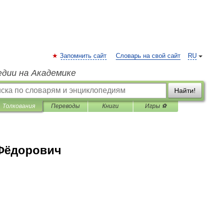
Запомнить сайт
Словарь на свой сайт
RU
едии на Академике
Найти!
Толкования
Переводы
Книги
Игры ⚽
Фёдорович