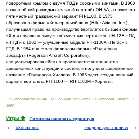
поворотным крылом с двумя ТВД и соосными винтами. В 1963
создан лёгкий разведывательный вертолёт OH-5A, а позже его
пятиместный гражданский вариант FH-1100. В 1973
образована фирма «Хиллер авиэйшен» (Hiller Aviation Inc.),
получившая право на производство вертолётов бывшей фирмы
«Х.»
и начавшая выпуск трёхместных вертолётов UH-12E с ПД
и ГТД и с 1982 — улучшенные модели FH-1100A «Пегас» с
ГТД. В 1984 она стала филиалом фирмы «Роджерсон
эркрафт» (Rogerson Aircraft Corporation),
специализировавшейся на производстве компонентов
авиационных конструкций и систем, и получила современное
название «Роджерсон-Хиллер». В 1985 здесь создан военный
вариант вертолёта FH-1100 — RH-1100M «Хорнет».
Энциклопедия «Авиация». - М.: Большая Российская Энциклопедия
.
Свищёв Г. Г.
.
1998
.
Игры ⚽
Поможем написать курсовую
«Хеншель»
хладоресурс топлива