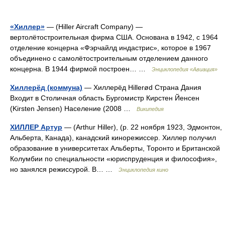
«Хиллер»
— (Hiller Aircraft Company) —
вертолётостроительная фирма США. Основана в 1942, с 1964
отделение концерна «Фэрчайлд индастрис», которое в 1967
объединено с самолётостроительным отделением данного
концерна. В 1944 фирмой построен… …
Энциклопедия «Авиация»
Хиллерёд (коммуна)
— Хиллерёд Hillerød Страна Дания
Входит в Столичная область Бургомистр Кирстен Йенсен
(Kirsten Jensen) Население (2008 …
Википедия
ХИЛЛЕР Артур
— (Arthur Hiller), (р. 22 ноября 1923, Эдмонтон,
Альберта, Канада), канадский кинорежиссер. Хиллер получил
образование в университетах Альберты, Торонто и Британской
Колумбии по специальности «юриспруденция и философия»,
но занялся режиссурой. В… …
Энциклопедия кино