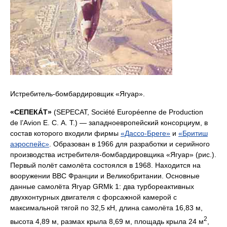
Истребитель-бомбардировщик «Ягуар».
«СЕПЕКА́Т»
(SEPECAT, Société Européenne de Production
de l’Avion E. C. A. T.) — западноевропейский консорциум, в
состав которого входили фирмы
«Дассо-Бреге»
и
«Бритиш
аэроспейс»
. Образован в 1966 для разработки и серийного
производства истребителя-бомбардировщика «Ягуар» (рис.).
Первый полёт самолёта состоялся в 1968. Находится на
вооружении ВВС Франции и Великобритании. Основные
данные самолёта Ягуар GRMk 1: два турбореактивных
двухконтурных двигателя с форсажной камерой с
максимальной тягой по 32,5 кН, длина самолёта 16,83 м,
2
высота 4,89 м, размах крыла 8,69 м, площадь крыла 24 м
,