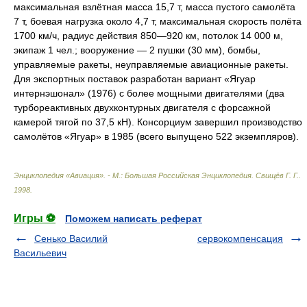
максимальная взлётная масса 15,7 т, масса пустого самолёта
7 т, боевая нагрузка около 4,7 т, максимальная скорость полёта
1700 км/ч, радиус действия 850—920 км, потолок 14 000 м,
экипаж 1 чел.; вооружение — 2 пушки (30 мм), бомбы,
управляемые ракеты, неуправляемые авиационные ракеты.
Для экспортных поставок разработан вариант «Ягуар
интернэшонал» (1976) с более мощными двигателями (два
турбореактивных двухконтурных двигателя с форсажной
камерой тягой по 37,5 кН). Консорциум завершил производство
самолётов «Ягуар» в 1985 (всего выпущено 522 экземпляров).
Энциклопедия «Авиация». - М.: Большая Российская Энциклопедия
.
Свищёв Г. Г.
.
1998
.
Игры ⚽
Поможем написать реферат
Сенько Василий
сервокомпенсация
Васильевич