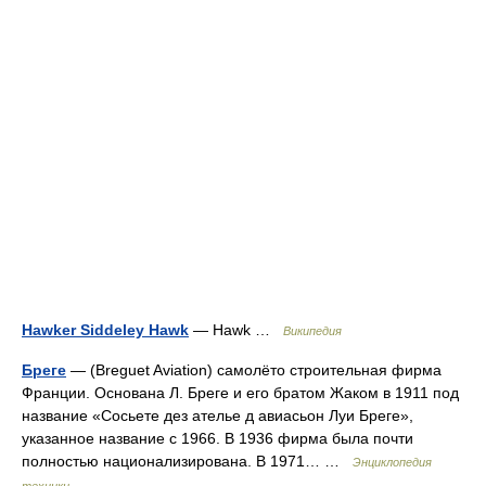
Hawker Siddeley Hawk
— Hawk …
Википедия
Бреге
— (Breguet Aviation) самолёто строительная фирма
Франции. Основана Л. Бреге и его братом Жаком в 1911 под
название «Сосьете дез ателье д авиасьон Луи Бреге»,
указанное название с 1966. В 1936 фирма была почти
полностью национализирована. В 1971… …
Энциклопедия
техники