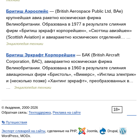
Бритиш Аэроспейс
— (British Aerospace Public Ltd, BAe)
крупнейшая авиа ракетно космическая фирма
Великобритании. Образована в 1977 в результате слияния
фирм «Бритиш эркрафт корпорейшен», «Скоттиш авиэйшен»
(Scottish Aviation) и авиаракетно космических отделений… …
Энциклопедия техники
Бритиш Эркрафт Корпорейшен
— БАК (British Aircraft
Corporation, BAC), авиаракетно космическая фирма
Великобритании. Образована в 1960 в результате слияния
авиационных фирм «Бристоль», «Виккерс», «Инглиш электрик»
и (несколько позже) «Хантинг эркрафт», преобразованных в…
…
Энциклопедия техники
© Академик, 2000-2026
18+
Обратная связь:
Техподдержка
,
Реклама на сайте
👣 Путешествия
Экспорт словарей на сайты
, сделанные на PHP,
Joomla,
Drupal,
WordPress, MODx.