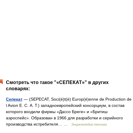
Смотреть что такое "«СЕПЕКАТ»" в других
словарях:
Сепекат
— (SEPECAT, Soci(é)t(é) Europ(é)enne de Production de
l Avion E. С. А. Т.) западноевропейский консорциум, в состав
которого входили фирмы «Дассо Бреге» и «Бритиш
аэроспейс». Образован в 1966 для разработки и серийного
производства истребителя… …
Энциклопедия техники