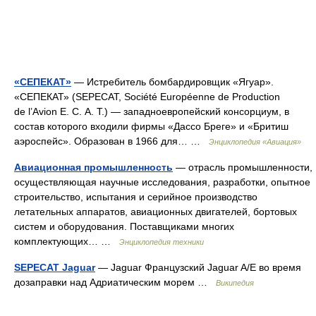
«СЕПЕКАТ»
— Истребитель бомбардировщик «Ягуар».
«СЕПЕКАТ» (SEPECAT, Société Européenne de Production
de l’Avion E. C. A. T.) — западноевропейский консорциум, в
состав которого входили фирмы «Дассо Бреге» и «Бритиш
аэроспейс». Образован в 1966 для… …
Энциклопедия «Авиация»
Авиационная промышленность
— отрасль промышленности,
осуществляющая научные исследования, разработки, опытное
строительство, испытания и серийное производство
летательных аппаратов, авиационных двигателей, бортовых
систем и оборудования. Поставщиками многих
комплектующих… …
Энциклопедия техники
SEPECAT Jaguar
— Jaguar Французский Jaguar A/E во время
дозаправки над Адриатическим морем …
Википедия