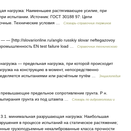
ая нагрузка: Наименьшее растягивающее усилие, при
при испытании. Источник: ГОСТ 30188 97: Цепи
рочные. Технические условия …
Словарь-справочник терминов
— — [http://slovarionline.ru/anglo russkiy slovar neftegazovoy
 промышленность EN test failure load …
Справочник технического
грузка — предельная нагрузка, при которой происходит
агрузка на конструкцию в момент, непосредственно
пределяется испытаниями или расчётным путём …
Энциклопедия
превышающее предельное сопротивление грунта. Р н.
и выпирания грунта из под штампа …
Словарь по гидрогеологии и
3.1. минимальная разрушающая нагрузка: Наибольшая
азрушения в процессе испытаний на статическое растяжение;
венные грузоподъемные некалиброванные класса прочности