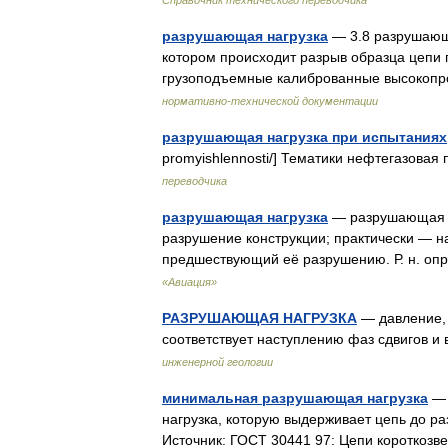
Справочник технического переводчика
разрушающая нагрузка
— 3.8 разрушающ
котором происходит разрыв образца цепи 
грузоподъемные калиброванные высокоп
нормативно-технической документации
разрушающая нагрузка при испытаниях
promyishlennosti/] Тематики нефтегазовая
переводчика
разрушающая нагрузка
— разрушающая на
разрушение конструкции; практически — н
предшествующий её разрушению. Р. н. о
«Авиация»
РАЗРУШАЮЩАЯ НАГРУЗКА
— давление, 
соответствует наступлению фаз сдвигов 
инженерной геологии
минимальная разрушающая нагрузка
— 
нагрузка, которую выдерживает цепь до р
Источник: ГОСТ 30441 97: Цепи короткоз