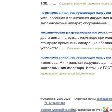
Т(8).… …
Словарь-справочник терминов нормат
нормированная разрушающая нагрузка
установленная в технических документах 
высоковольтный аппарат, оборудование
механическая разрушающая нагрузка
— 
достигаемая нагрузка в изоляторе при исп
стандарте применены следующие обознач
устройство; …
Словарь-справочник терминов н
нормированная разрушающая нагрузка
изолятора: Минимальная разрушающая нагр
конкретный тип изолятора. Источник: ГО
нормативно-технической документации
© Академик, 2000-2026
Обратная связь:
Техподдерж
👣 Путешествия
Экспорт словарей на сайты
, сделанные на PHP,
Jo