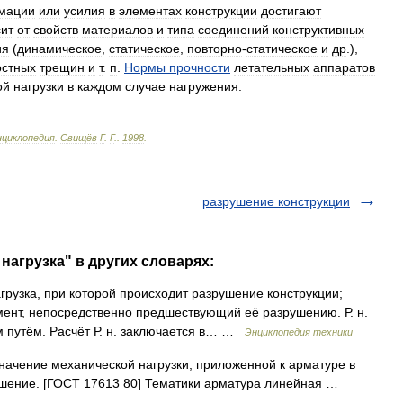
мации
или
усилия
в
элементах
конструкции
достигают
сит
от
свойств
материалов
и
типа
соединений
конструктивных
ия
(
динамическое
,
статическое
,
повторно
-
статическое
и
др
.),
остных
трещин
и
т
.
п
.
Нормы
прочности
летательных
аппаратов
ой
нагрузки
в
каждом
случае
нагружения
.
нциклопедия
.
Свищёв
Г
.
Г
.
.
1998
.
разрушение конструкции
нагрузка" в других словарях:
рузка, при которой происходит разрушение конструкции;
омент, непосредственно предшествующий её разрушению. Р. н.
 путём. Расчёт Р. н. заключается в… …
Энциклопедия техники
чение механической нагрузки, приложенной к арматуре в
ушение. [ГОСТ 17613 80] Тематики арматура линейная …