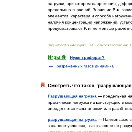
нагрузки
,
при
котором
напряжения
,
дефор
предельных
значений
.
Значение
Р
.
н
.
зави
элементов
,
характера
и
способа
нагружен
наличия
концентрации
напряжений
,
устал
предусматривают
Р
.
н
.
не
меньше
расчётн
Энциклопедия
«
Авиация
». -
М
.
:
Большая
Российская
Э
Игры ⚽
Нужен реферат?
разреженных газов динамика
Смотреть что такое "разрушающая 
Разрушающая нагрузка
— предельная наг
практически нагрузка на конструкцию в м
определяется испытаниями или расчётным
разрушающая нагрузка
— Наименьшее зна
заданных условиях, вызывающее ее разр