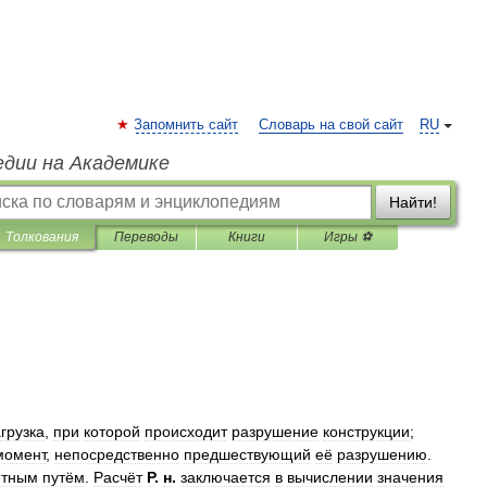
Запомнить сайт
Словарь на свой сайт
RU
едии на Академике
Найти!
Толкования
Переводы
Книги
Игры ⚽
грузка
,
при
которой
происходит
разрушение
конструкции
;
момент
,
непосредственно
предшествующий
её
разрушению
.
ётным
путём
.
Расчёт
Р
.
н
.
заключается
в
вычислении
значения