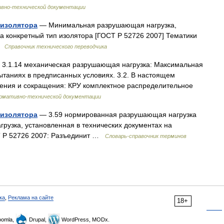
ивно-технической документации
 изолятора
— Минимальная разрушающая нагрузка,
на конкретный тип изолятора [ГОСТ Р 52726 2007] Тематики
 …
Справочник технического переводчика
3.1.14 механическая разрушающая нагрузка: Максимальная
ытаниях в предписанных условиях. 3.2. В настоящем
ения и сокращения: КРУ комплектное распределительное
ормативно-технической документации
 изолятора
— 3.59 нормированная разрушающая нагрузка
узка, установленная в технических документах на
СТ Р 52726 2007: Разъединит …
Словарь-справочник терминов
ка
,
Реклама на сайте
18+
omla,
Drupal,
WordPress, MODx.