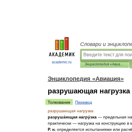
Словари и энциклоп
academic.ru
Энциклопедия «Авиация»
Энциклопедия «Авиация»
разрушающая нагрузка
Толкование
Перевод
разрушающая
нагрузка
разруша́ющая
нагру́зка
—
предельная
на
практически
—
нагрузка
на
конструкцию
в
Р
.
н
.
определяется
испытаниями
или
расч