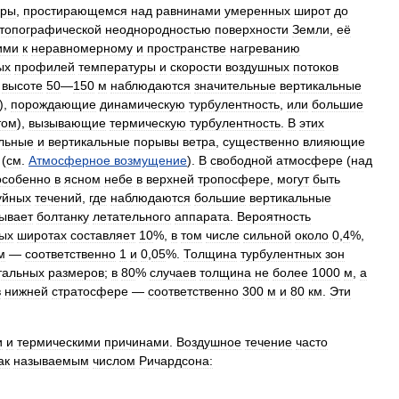
еры
,
простирающемся
над
равнинами
умеренных
широт
до
топографической
неоднородностью
поверхности
Земли
,
её
ими
к
неравномерному
и
пространстве
нагреванию
ых
профилей
температуры
и
скорости
воздушных
потоков
высоте
50
—
150
м
наблюдаются
значительные
вертикальные
),
порождающие
динамическую
турбулентность
,
или
большие
том
),
вызывающие
термическую
турбулентность
.
В
этих
альные
и
вертикальные
порывы
ветра
,
существенно
влияющие
(
см
.
Атмосферное
возмущение
).
В
свободной
атмосфере
(
над
особенно
в
ясном
небе
в
верхней
тропосфере
,
могут
быть
уйных
течений
,
где
наблюдаются
большие
вертикальные
ывает
болтанку
летательного
аппарата
.
Вероятность
ых
широтах
составляет
10
%,
в
том
числе
сильной
около
0
,
4
%,
м
—
соответственно
1
и
0
,
05
%.
Толщина
турбулентных
зон
тальных
размеров
;
в
80
%
случаев
толщина
не
более
1000
м
,
а
в
нижней
стратосфере
—
соответственно
300
м
и
80
км
.
Эти
и
и
термическими
причинами
.
Воздушное
течение
часто
ак
называемым
числом
Ричардсона: