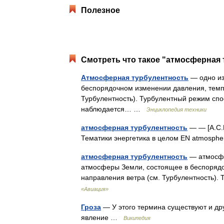
Полезное
Смотреть что такое "атмосферная 
Атмосферная турбулентность
— одно из
беспорядочном изменении давления, темпе
Турбулентность). Турбулентный режим спо
наблюдается… …
Энциклопедия техники
атмосферная турбулентность
— — [А.С.Г
Тематики энергетика в целом EN atmosphe
атмосферная турбулентность
— атмосфе
атмосферы Земли, состоящее в беспорядо
направления ветра (см. Турбулентность)
«Авиация»
Гроза
— У этого термина существуют и дру
явление …
Википедия