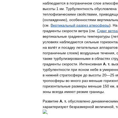
наблюдается
в
пограничном
слое
атмосф
высоты
1
км
.
Турбулентность
обусловлена
теплофизическими
свойствами
,
приводящ
(
охлаждению
),
особенностями
вертикальн
(
см
.
Вертикальный
разрез
атмосферы
).
На
градиенты
скорости
ветра
(
см
.
Сдвиг
ветра
вертикальные
градиенты
температуры
(
ле
условиях
наблюдаются
сильные
горизонт
на
взлёт
и
посадку
летательных
аппаратов
пограничным
слоем
)
воздушные
течения
,
также
турбулизированными
в
областях
стр
градиенты
скорости
.
Интенсивная
А
.
т
.
выз
турбулентности
при
ясном
небе
в
умеренн
в
нижней
стратосфере
до
высоты
20
—
25
к
тропосферы
во
много
раз
меньше
горизон
горизонтальные
размеры
меньше
150
км
,
зоны
всегда
имеют
резкие
границы
.
Развитие
А
.
т
.
обусловлено
динамическим
характеризуют
безразмерной
величиной
,
т
,