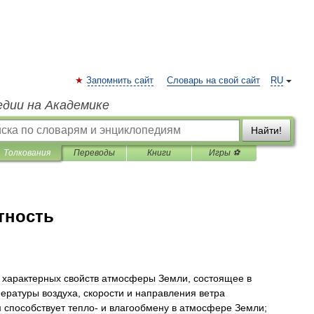
Запомнить сайт
Словарь на свой сайт
RU
едии на Академике
Найти!
Толкования
Переводы
Книги
Игры ⚽
тность
характерных
свойств
атмосферы
Земли
,
состоящее
в
пературы
воздуха
,
скорости
и
направления
ветра
м
способствует
тепло
-
и
влагообмену
в
атмосфере
Земли
;