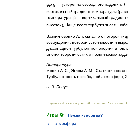
где
g
—
ускорение
свободного
падения
,
Т
вертикальный
градиент
температуры
(
рав
температуры
,
β
—
вертикальный
градиент
высотой
).
Чаще
всего
турбулентность
набл
Возникновение
А
.
т
.
связано
с
потерей
гид
возмущений
,
потерей
устойчивости
и
выро
диссипацией
турбулентной
энергии
в
тепл
многих
теоретических
и
практических
зада
Литература:
Монин
А
.
С
.,
Яглом
А
.
М
.,
Статистическая
Турбулентность
в
свободной
атмосфере
,
2
Н
.
З
.
Пинус
.
Энциклопедия
«
Авиация
». -
М
.
:
Большая
Российская
Э
Игры ⚽
Нужна курсовая?
атмосфера