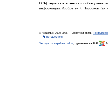
PCA) один из основных способов уменьши
информации. Изобретен К. Пирсоном (англ
© Академик, 2000-2026
Обратная связь:
Техподдерж
👣 Путешествия
Экспорт словарей на сайты
, сделанные на PHP,
Jo