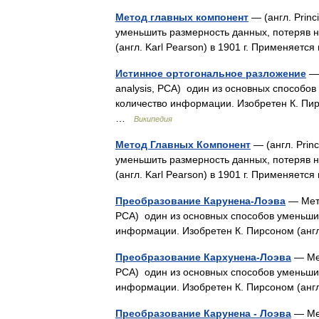
Метод главных компонент
— (англ. Princ
уменьшить размерность данных, потеряв 
(англ. Karl Pearson) в 1901 г. Применяет
Истинное ортогональное разложение
— 
analysis, PCA) один из основных способо
количество информации. Изобретен К. Пирс
…
Википедия
Метод Главных Компонент
— (англ. Prin
уменьшить размерность данных, потеряв 
(англ. Karl Pearson) в 1901 г. Применяетс
Преобразование Карунена-Лоэва
— Мето
PCA) один из основных способов уменьши
информации. Изобретен К. Пирсоном (англ
Преобразование Кархунена-Лоэва
— Мет
PCA) один из основных способов уменьши
информации. Изобретен К. Пирсоном (англ
Преобразование Карунена - Лоэва
— Мет