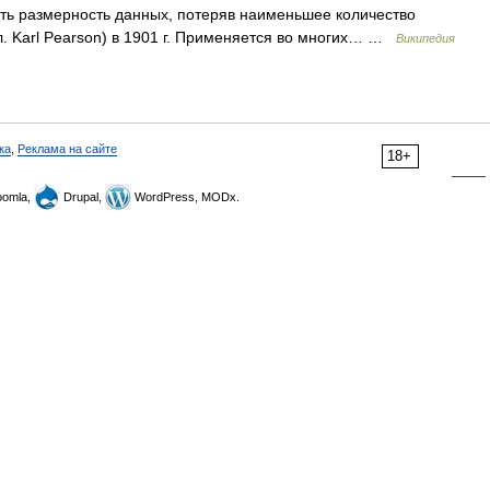
ть размерность данных, потеряв наименьшее количество
. Karl Pearson) в 1901 г. Применяется во многих… …
Википедия
ка
,
Реклама на сайте
18+
omla,
Drupal,
WordPress, MODx.