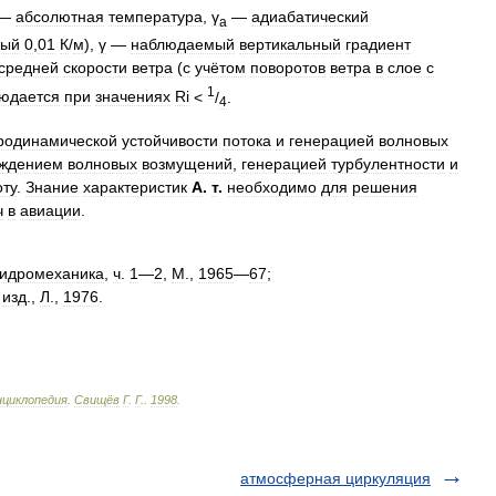
—
абсолютная
температура
,
γ
—
адиабатический
a
ный
0
,
01
К
/
м
),
γ
—
наблюдаемый
вертикальный
градиент
средней
скорости
ветра
(
с
учётом
поворотов
ветра
в
слое
с
1
юдается
при
значениях
Ri
<
/
.
4
родинамической
устойчивости
потока
и
генерацией
волновых
ждением
волновых
возмущений
,
генерацией
турбулентности
и
оту
.
Знание
характеристик
А
.
т
.
необходимо
для
решения
ч
в
авиации
.
гидромеханика
,
ч
.
1
—
2
,
М
.,
1965
—
67
;
изд
.,
Л
.,
1976
.
нциклопедия
.
Свищёв
Г
.
Г
.
.
1998
.
атмосферная циркуляция