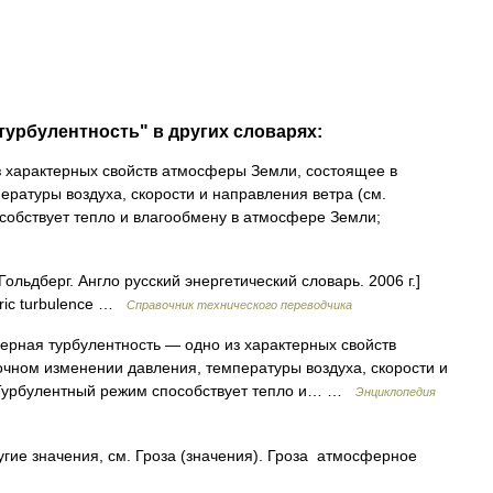
турбулентность" в других словарях:
 характерных свойств атмосферы Земли, состоящее в
ратуры воздуха, скорости и направления ветра (см.
собствует тепло и влагообмену в атмосфере Земли;
ольдберг. Англо русский энергетический словарь. 2006 г.]
ric turbulence …
Справочник технического переводчика
рная турбулентность — одно из характерных свойств
чном изменении давления, температуры воздуха, скорости и
. Турбулентный режим способствует тепло и… …
Энциклопедия
гие значения, см. Гроза (значения). Гроза атмосферное