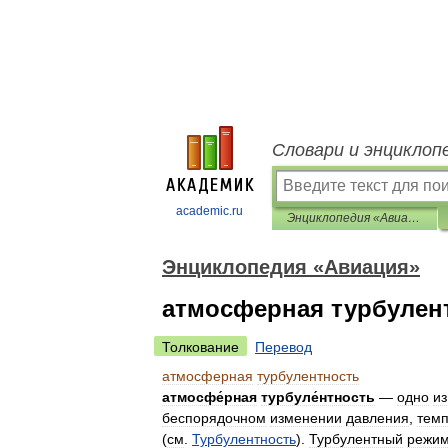
Словари и энциклоп
academic.ru
Энциклопедия «Авиация»
Энциклопедия «Авиация»
атмосферная турбулен
Толкование
Перевод
атмосферная
турбулентность
атмосфе́рная
турбуле́нтность
—
одно
из
беспорядочном
изменении
давления
,
тем
(
см
.
Турбулентность
).
Турбулентный
режи