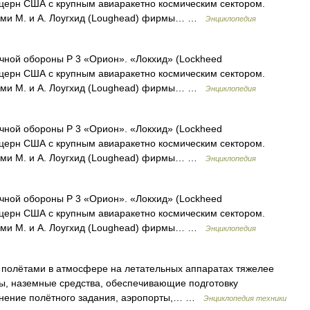
церн США с крупным авиаракетно космическим сектором.
ьями М. и А. Лоугхид (Loughead) фирмы… …
Энциклопедия
чной обороны P 3 «Орион». «Локхид» (Lockheed
церн США с крупным авиаракетно космическим сектором.
ьями М. и А. Лоугхид (Loughead) фирмы… …
Энциклопедия
чной обороны P 3 «Орион». «Локхид» (Lockheed
церн США с крупным авиаракетно космическим сектором.
ьями М. и А. Лоугхид (Loughead) фирмы… …
Энциклопедия
чной обороны P 3 «Орион». «Локхид» (Lockheed
церн США с крупным авиаракетно космическим сектором.
ьями М. и А. Лоугхид (Loughead) фирмы… …
Энциклопедия
 полётами в атмосфере на летательных аппаратах тяжелее
ы, наземные средства, обеспечивающие подготовку
олнение полётного задания, аэропорты,… …
Энциклопедия техники