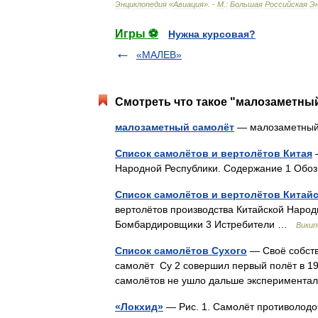
Энциклопедия
«
Авиация
». -
М
.
:
Большая
Российская
Э
Игры ⚽
Нужна курсовая?
«МАЛЕВ»
Смотреть что такое "малозаметный
малозаметный самолёт
— малозаметный
Список самолётов и вертолётов Китая
—
Народной Республики. Содержание 1 Об
Список самолётов и вертолётов Китай
вертолётов производства Китайской Народ
Бомбардировщики 3 Истребители …
Викип
Список самолётов Сухого
— Своё собств
самолёт Су 2 совершил первый полёт в 1
самолётов не ушло дальше эксперимента
«Локхид»
— Рис. 1. Самолёт противолодо