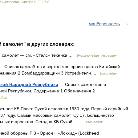
нциклопедия
.
Свищёв
Г
.
Г
.
.
1998
.
манёвренность
 самолёт" в других словарях:
 самолёт — см. «Стелс» техника …
Энциклопедия «Авиация»
 Список самолётов и вертолётов производства Китайской
означения 2 Бомбардировщики 3 Истребители …
Википедия
ской Народной Республики
— Список самолётов и
ной Республики. Содержание 1 Обозначения 2
едия
енное КБ Павел Сухой основал в 1930 году. Первый серийный
937 году. Самый массовый самолёт Су 17. Большинство
льных и проектов. Сегодня КБ Сухой… …
Википедия
чной обороны P 3 «Орион». «Локхид» (Lockheed