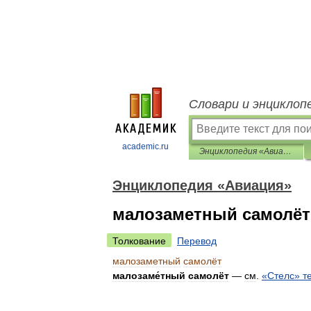
Словари и энциклоп
academic.ru
Энциклопедия «Авиация»
Энциклопедия «Авиация»
малозаметный самолёт
Толкование
Перевод
малозаметный
самолёт
малозаме́тный
самолёт
—
см
.
«
Стелс
»
т