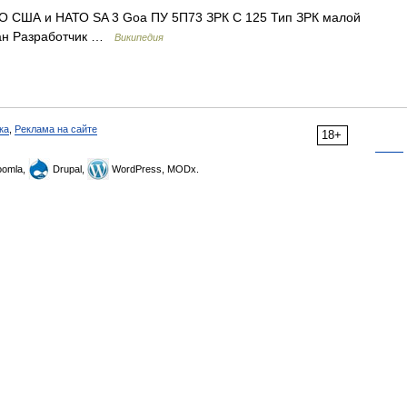
 США и НАТО SA 3 Goa ПУ 5П73 ЗРК С 125 Тип ЗРК малой
ран Разработчик …
Википедия
ка
,
Реклама на сайте
18+
omla,
Drupal,
WordPress, MODx.