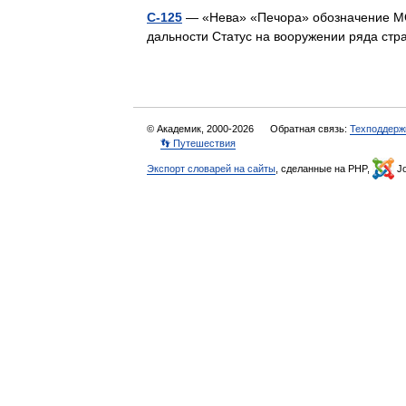
С-125
— «Нева» «Печора» обозначение МО
дальности Статус на вооружении ряда ст
© Академик, 2000-2026
Обратная связь:
Техподдерж
👣 Путешествия
Экспорт словарей на сайты
, сделанные на PHP,
Jo