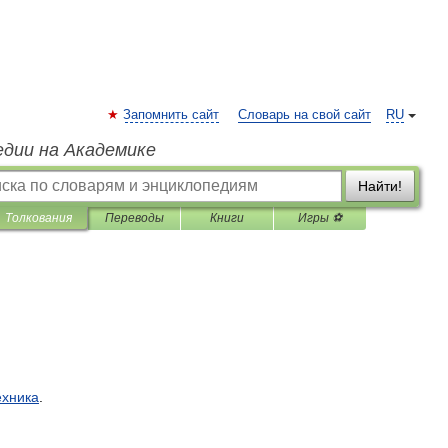
Запомнить сайт
Словарь на свой сайт
RU
едии на Академике
Найти!
Толкования
Переводы
Книги
Игры ⚽
ехника
.