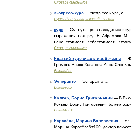
Словарь синонимов
экспресс-курс
— экспр есс к урс, а …
3
Русский орфографический словарь
курс
— См. путь, цена находиться в ку
4
выражений. под. ред. Н. Абрамова, М.: 
цена, стоимость, себестоимость, ставка
Словарь синонимов
Краткий курс счастливой жизни
— Жа
5
Громова Алиса Хазанова Анна Слю Ко
Википедия
Эсперанто
— Эсперанто …
6
Википедия
Колкер, Борис Григорьевич
— В Вики
7
Колкер. Борис Григорьевич Колкер Бор
Википедия
Карасёва, Марина Валериевна
— У эт
8
Марина Карасёва&#160; доктор искусс