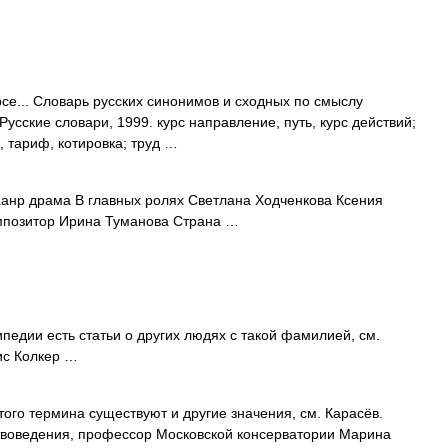
рсе... Словарь русских синонимов и сходных по смыслу
Русские словари, 1999. курс направление, путь, курс действий;
, тариф, котировка; труд …
нр драма В главных ролях Светлана Ходченкова Ксения
мпозитор Ирина Туманова Страна …
педии есть статьи о других людях с такой фамилией, см.
ис Колкер …
ого термина существуют и другие значения, см. Карасёв.
твоведения, профессор Московской консерватории Марина