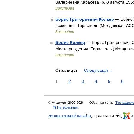
Валериевна Карасёва (р. 8 августа 19
Википедия
Борис Григорьевич Колкер
— Борис 
9
рождения: Тирасполь (Молдавская АС
Википедия
Борис Колкер
— Борис Григорьевич Ко
10
Место рождения: Тирасполь (Молдавс
Википедия
Страницы
Следующая
→
1
2
3
4
5
6
© Академик, 2000-2026
Обратная связь:
Техподдерж
👣 Путешествия
Экспорт словарей на сайты
, сделанные на PHP,
Jo