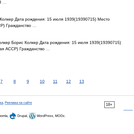
58 …
Колкер Дата рождения: 15 июля 1939(19390715) Место
СР) Гражданство …
лкер Борис Колкер Дата рождения: 15 июля 1939(19390715)
кая АССР) Гражданство …
7
8
9
10
11
12
13
ка
,
Реклама на сайте
18+
omla,
Drupal,
WordPress, MODx.