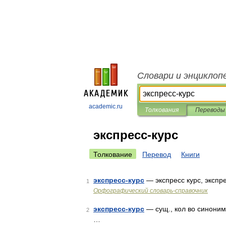
Словари и энциклоп
academic.ru
Толкования
Переводы
экспресс-курс
Толкование
Перевод
Книги
экспресс-курс
— экспресс курс, экспр
1
Орфографический словарь-справочник
экспресс-курс
— сущ., кол во синонимо
2
…