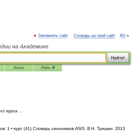
Запомнить сайт
Словарь на свой сайт
RU
едии на Академике
Найти!
Книги
Игры ⚽
есс курса …
в: 1 • курс (41) Словарь синонимов ASIS. В.Н. Тришин. 2013