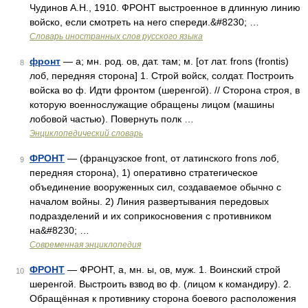
Чудинов А.Н., 1910. ФРОНТ выстроенное в длинную линию
войско, если смотреть на него спереди.&#8230; …
Словарь иностранных слов русского языка
фронт
— а; мн. род. ов, дат. там; м. [от лат. frons (frontis)
8
лоб, передняя сторона] 1. Строй войск, солдат. Построить
войска во ф. Идти фронтом (шеренгой). // Сторона строя, в
которую военнослужащие обращены лицом (машины
лобовой частью). Повернуть полк …
Энциклопедический словарь
ФРОНТ
— (французское front, от латинского frons лоб,
9
передняя сторона), 1) оперативно стратегическое
объединение вооруженных сил, создаваемое обычно с
началом войны. 2) Линия развертывания передовых
подразделений и их соприкосновения с противником
на&#8230; …
Современная энциклопедия
ФРОНТ
— ФРОНТ, а, мн. ы, ов, муж. 1. Воинский строй
10
шеренгой. Выстроить взвод во ф. (лицом к командиру). 2.
Обращённая к противнику сторона боевого расположения