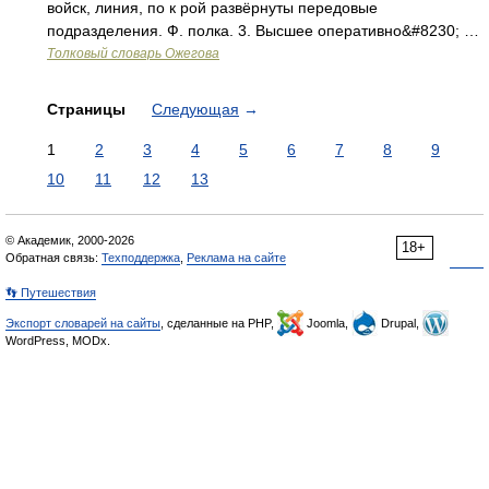
войск, линия, по к рой развёрнуты передовые
подразделения. Ф. полка. 3. Высшее оперативно&#8230; …
Толковый словарь Ожегова
Страницы
Следующая
→
1
2
3
4
5
6
7
8
9
10
11
12
13
© Академик, 2000-2026
18+
Обратная связь:
Техподдержка
,
Реклама на сайте
👣 Путешествия
Экспорт словарей на сайты
, сделанные на PHP,
Joomla,
Drupal,
WordPress, MODx.