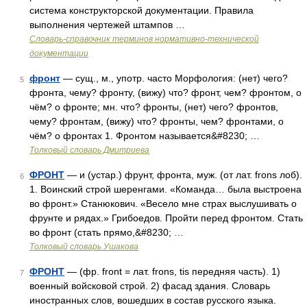
система конструкторской документации. Правила
выполнения чертежей штампов …
Словарь-справочник терминов нормативно-технической
документации
фронт
— сущ., м., употр. часто Морфология: (нет) чего?
5
фронта, чему? фронту, (вижу) что? фронт, чем? фронтом, о
чём? о фронте; мн. что? фронты, (нет) чего? фронтов,
чему? фронтам, (вижу) что? фронты, чем? фронтами, о
чём? о фронтах 1. Фронтом называется&#8230; …
Толковый словарь Дмитриева
ФРОНТ
— и (устар.) фрунт, фронта, муж. (от лат. frons лоб).
6
1. Воинский строй шеренгами. «Команда… была выстроена
во фронт.» Станюкович. «Весело мне страх выслушивать о
фрунте и рядах.» Грибоедов. Пройти перед фронтом. Стать
во фронт (стать прямо,&#8230; …
Толковый словарь Ушакова
ФРОНТ
— (фр. front = лат. frons, tis передняя часть). 1)
7
военный войсковой строй. 2) фасад здания. Словарь
иностранных слов, вошедших в состав русского языка.