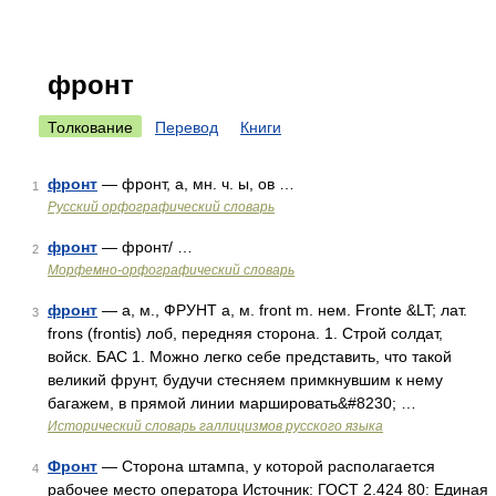
фронт
Толкование
Перевод
Книги
фронт
— фронт, а, мн. ч. ы, ов …
1
Русский орфографический словарь
фронт
— фронт/ …
2
Морфемно-орфографический словарь
фронт
— а, м., ФРУНТ а, м. front m. нем. Fronte &LT; лат.
3
frons (frontis) лоб, передняя сторона. 1. Строй солдат,
войск. БАС 1. Можно легко себе представить, что такой
великий фрунт, будучи стесняем примкнувшим к нему
багажем, в прямой линии маршировать&#8230; …
Исторический словарь галлицизмов русского языка
Фронт
— Сторона штампа, у которой располагается
4
рабочее место оператора Источник: ГОСТ 2.424 80: Единая