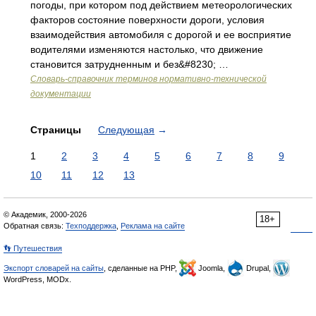
погоды, при котором под действием метеорологических
факторов состояние поверхности дороги, условия
взаимодействия автомобиля с дорогой и ее восприятие
водителями изменяются настолько, что движение
становится затрудненным и без&#8230; …
Словарь-справочник терминов нормативно-технической
документации
Страницы
Следующая
→
1
2
3
4
5
6
7
8
9
10
11
12
13
© Академик, 2000-2026
18+
Обратная связь:
Техподдержка
,
Реклама на сайте
👣 Путешествия
Экспорт словарей на сайты
, сделанные на PHP,
Joomla,
Drupal,
WordPress, MODx.