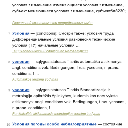
условия • изменение изменяющиеся условия • изменение,
субъект меняющиеся условия • изменение, субъект&#8230;
…
Глагольной сочетаемости непредметных имён
Условия
— [conditions]: Смотри также: условия труда
7
дифференциальные условия равновесия технические
условия (ТУ) начальные условия …
Энциклопедический словарь по металлургии
условия
— sąlygos statusas T sritis automatika atitikmenys:
8
angl. conditions vok. Bedingungen, f rus. условия, n pranc.
conditions, f …
Automatikos terminų žodynas
условия
— sąlygos statusas T sritis Standartizacija ir
9
metrologija apibrėžtis Aplinkybės, kuriomis kas nors vyksta.
atitikmenys: angl. conditions vok. Bedingungen, f rus. условия,
n pranc. conditions, f …
Penkiakalbis aiškinamasis metrologijos terminų žodynas
Условия погоды особо неблагоприятные
— состояние
10