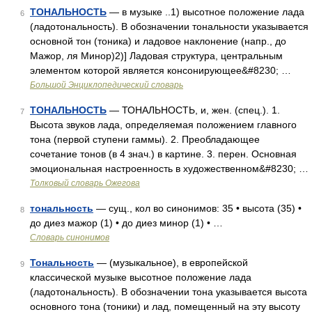
ТОНАЛЬНОСТЬ
— в музыке ..1) высотное положение лада
6
(ладотональность). В обозначении тональности указывается
основной тон (тоника) и ладовое наклонение (напр., до
Мажор, ля Минор)2)] Ладовая структура, центральным
элементом которой является консонирующее&#8230; …
Большой Энциклопедический словарь
ТОНАЛЬНОСТЬ
— ТОНАЛЬНОСТЬ, и, жен. (спец.). 1.
7
Высота звуков лада, определяемая положением главного
тона (первой ступени гаммы). 2. Преобладающее
сочетание тонов (в 4 знач.) в картине. 3. перен. Основная
эмоциональная настроенность в художественном&#8230; …
Толковый словарь Ожегова
тональность
— сущ., кол во синонимов: 35 • высота (35) •
8
до диез мажор (1) • до диез минор (1) • …
Словарь синонимов
Тональность
— (музыкальное), в европейской
9
классической музыке высотное положение лада
(ладотональность). В обозначении тона указывается высота
основного тона (тоники) и лад, помещенный на эту высоту