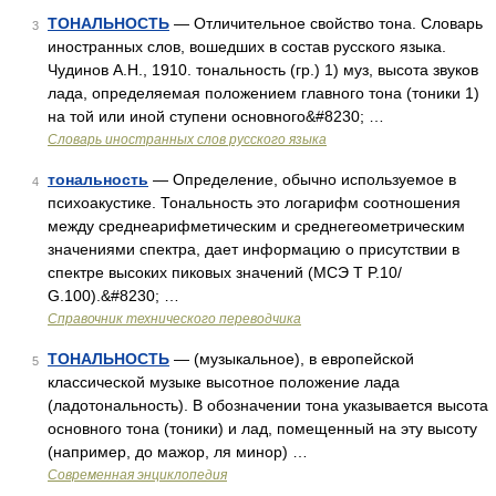
ТОНАЛЬНОСТЬ
— Отличительное свойство тона. Словарь
3
иностранных слов, вошедших в состав русского языка.
Чудинов А.Н., 1910. тональность (гр.) 1) муз, высота звуков
лада, определяемая положением главного тона (тоники 1)
на той или иной ступени основного&#8230; …
Словарь иностранных слов русского языка
тональность
— Определение, обычно используемое в
4
психоакустике. Тональность это логарифм соотношения
между среднеарифметическим и среднегеометрическим
значениями спектра, дает информацию о присутствии в
спектре высоких пиковых значений (МСЭ Т P.10/
G.100).&#8230; …
Справочник технического переводчика
ТОНАЛЬНОСТЬ
— (музыкальное), в европейской
5
классической музыке высотное положение лада
(ладотональность). В обозначении тона указывается высота
основного тона (тоники) и лад, помещенный на эту высоту
(например, до мажор, ля минор) …
Современная энциклопедия