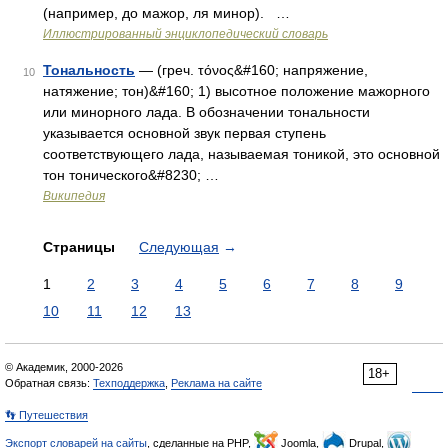
(например, до мажор, ля минор). …
Иллюстрированный энциклопедический словарь
Тональность
— (греч. τόνος&#160; напряжение,
10
натяжение; тон)&#160; 1) высотное положение мажорного
или минорного лада. В обозначении тональности
указывается основной звук первая ступень
соответствующего лада, называемая тоникой, это основной
тон тонического&#8230; …
Википедия
Страницы
Следующая
→
1
2
3
4
5
6
7
8
9
10
11
12
13
© Академик, 2000-2026
18+
Обратная связь:
Техподдержка
,
Реклама на сайте
👣 Путешествия
Экспорт словарей на сайты
, сделанные на PHP,
Joomla,
Drupal,