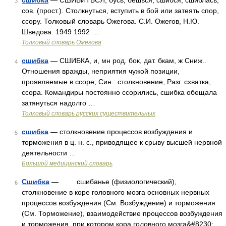
сшибка
— СШИБИТЬСЯ, бусь, бёшься; сшибся, сшиблась;
3
сов. (прост.). Столкнуться, вступить в бой или затеять спор,
ссору. Толковый словарь Ожегова. С.И. Ожегов, Н.Ю.
Шведова. 1949 1992 …
Толковый словарь Ожегова
сшибка
— СШИБКА, и, мн род. бок, дат. бкам, ж Сниж..
4
Отношения вражды, неприятия чужой позиции,
проявляемые в ссоре; Син.: столкновение, Разг. схватка,
ссора. Командиры постоянно ссорились, сшибка обещала
затянуться надолго …
Толковый словарь русских существительных
сшибка
— столкновение процессов возбуждения и
5
торможения в ц. н. с., приводящее к срыву высшей нервной
деятельности …
Большой медицинский словарь
Сшибка
— сшибанье (физиологический),
6
столкновение в коре головного мозга основных нервных
процессов возбуждения (См. Возбуждение) и торможения
(См. Торможение), взаимодействие процессов возбуждения
и торможения, при котором кора головного мозга&#8230; …