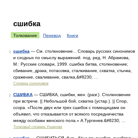
сшибка
Толкование
Перевод
Книги
сшибка
— См. столкновение... Словарь русских синонимов
1
и сходных по смыслу выражений. под. ред. Н. Абрамова,
М.: Русские словари, 1999. сшибка битва, столкновение;
сбивание, драка, потасовка, сталкивание, схватка, стычка,
сражение, сваливание, свалка,&#8230; …
Словарь синонимов
СШИБКА
— СШИБКА, сшибки, жен. (разг.). Столкновение
2
при встрече. || Небольшой бой, схватка (устар.). || Спор,
ссора. «После двух или трех сшибок с помещицами он
объявил, что отказывается от всякого посредничества
между особами женского пола.» А.Тургенев.&#8230; …
Толковый словарь Ушакова