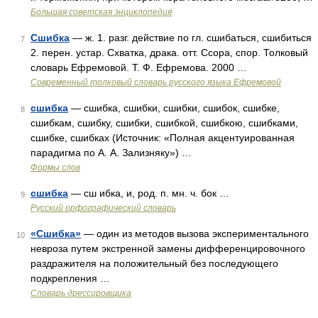
Большая советская энциклопедия
Сшибка
— ж. 1. разг. действие по гл. сшибаться, сшибиться
7
2. перен. устар. Схватка, драка. отт. Ссора, спор. Толковый
словарь Ефремовой. Т. Ф. Ефремова. 2000 …
Современный толковый словарь русского языка Ефремовой
сшибка
— сшибка, сшибки, сшибки, сшибок, сшибке,
8
сшибкам, сшибку, сшибки, сшибкой, сшибкою, сшибками,
сшибке, сшибках (Источник: «Полная акцентуированная
парадигма по А. А. Зализняку») …
Формы слов
сшибка
— сш ибка, и, род. п. мн. ч. бок …
9
Русский орфографический словарь
«Сшибка»
— один из методов вызова экспериментального
10
невроза путем экстренной замены дифференцировочного
раздражителя на положительный без последующего
подкрепления …
Словарь дрессировщика