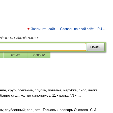
Запомнить сайт
Словарь на свой сайт
RU
едии на Академике
Найти!
Книги
Игры ⚽
ие, сруб, ссекание, срубка, повалка, нарубка, снос, валка,
ание сущ., кол во синонимов: 11 • валка (7) • …
 срубленный; сов., что. Толковый словарь Ожегова. С.И.