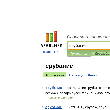
Словари и энциклоп
academic.ru
Толкования
Переводы
срубание
Толкование
Перевод
Книги
срубание
— сваливание, рубка, отсечен
1
ссечка Словарь русских синонимов. сруб
Словарь синонимов
срубание
— СРУБИТЬ, срублю, срубишь;
2