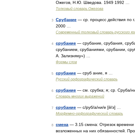
Ожегов, Н.Ю. Шведова. 1949 1992 …
Толковый словарь Ожегова
Срубание
— ср. процесс действия по г
3
2000 …
Современный толковый словарь русского я
срубание
— срубание, срубания, сруба
4
срубанием, срубаниями, срубании, сру
А. Зализняку») …
Формы слов
срубание
— сруб ание, я …
5
Русский орфографический словарь
срубание
— см. срубка; я; ср. Сруба/
6
Словарь многих выражений
срубание
— с/руб/а/ни/е [й/э] …
7
Морфемно-орфографический словарь
смена
— 3.15 смена: Отрезок времени 
8
возложенных на них обязанностей. Пр