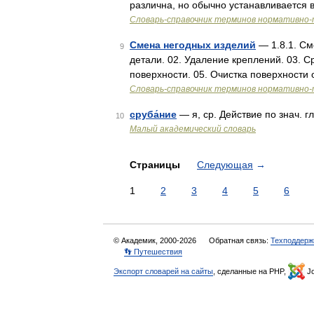
различна, но обычно устанавливается в
Словарь-справочник терминов нормативно-
Смена негодных изделий
— 1.8.1. См
9
детали. 02. Удаление креплений. 03. С
поверхности. 05. Очистка поверхности 
Словарь-справочник терминов нормативно-
сруба́ние
— я, ср. Действие по знач. г
10
Малый академический словарь
Страницы
Следующая
→
1
2
3
4
5
6
© Академик, 2000-2026
Обратная связь:
Техподдерж
👣 Путешествия
Экспорт словарей на сайты
, сделанные на PHP,
Jo