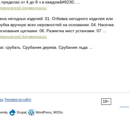
 пределах от 4 до 8 ч в каждом&#8230; …
технической документации
ена негодных изделий: 01. Отбивка негодного изделия или
рубка вручную всех неровностей на основании. 04. Насечка
основания щетками. 06. Разметка мест установки. 07 …
технической документации
лаг. срубать. Срубание дерева. Срубание льда …
ка
,
Реклама на сайте
18+
omla,
Drupal,
WordPress, MODx.