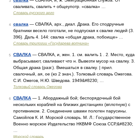
свалка
— СВАЛКА, и, ж. Эмиграционная служба. От
3
сваливать, свалить + общеупотр. «свалка» …
Словарь русского арго
свалка
— СВАЛКА, арх., диал. Драка. Его сподручные
4
братники весело гоготали, не подпуская к свалке людей (3.
396). Даль 4. 144: свалка «общая драка, побоище» …
Словарь трилогии «Государева вотчина»
СВАЛКА
— СВАЛКА, и, жен. 1. см. валить 1 . 2. Место, куда
5
выбрасывают, сваливают что н. Вывезти мусор на свалку. 3.
Общая драка (разг.). Вмешаться в свалку. | прил.
свалочный, ая, ое (ко 2 знач.). Толковый словарь Ожегова.
С.И. Ожегов, Н.Ю. Шведова. 1949&#8230; …
Толковый словарь Ожегова
СВАЛКА
— 1. Абордажный бой; беспорядочный бой
6
нескольких кораблей на близких дистанциях (вплотную) с
противником. 2. Соединение швами полотен парусины.
Самойлов К. И. Морской словарь. М. Л.: Государственное
Военно морское Издательство НКВМФ Союза ССР,&#8230;
…
Морской словарь