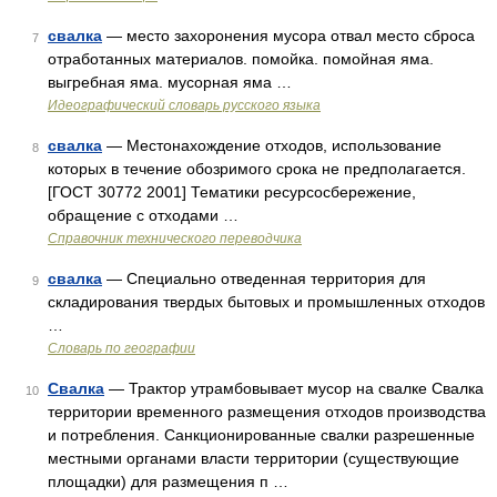
свалка
— место захоронения мусора отвал место сброса
7
отработанных материалов. помойка. помойная яма.
выгребная яма. мусорная яма …
Идеографический словарь русского языка
свалка
— Местонахождение отходов, использование
8
которых в течение обозримого срока не предполагается.
[ГОСТ 30772 2001] Тематики ресурсосбережение,
обращение с отходами …
Справочник технического переводчика
свалка
— Специально отведенная территория для
9
складирования твердых бытовых и промышленных отходов
…
Словарь по географии
Свалка
— Трактор утрамбовывает мусор на свалке Свалка
10
территории временного размещения отходов производства
и потребления. Санкционированные свалки разрешенные
местными органами власти территории (существующие
площадки) для размещения п …