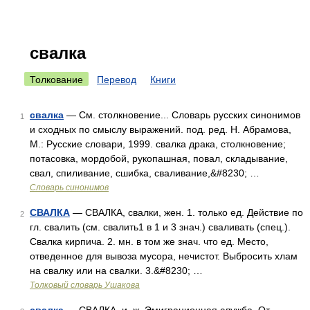
свалка
Толкование
Перевод
Книги
свалка
— См. столкновение... Словарь русских синонимов
1
и сходных по смыслу выражений. под. ред. Н. Абрамова,
М.: Русские словари, 1999. свалка драка, столкновение;
потасовка, мордобой, рукопашная, повал, складывание,
свал, спиливание, сшибка, сваливание,&#8230; …
Словарь синонимов
СВАЛКА
— СВАЛКА, свалки, жен. 1. только ед. Действие по
2
гл. свалить (см. свалить1 в 1 и 3 знач.) сваливать (спец.).
Свалка кирпича. 2. мн. в том же знач. что ед. Место,
отведенное для вывоза мусора, нечистот. Выбросить хлам
на свалку или на свалки. 3.&#8230; …
Толковый словарь Ушакова