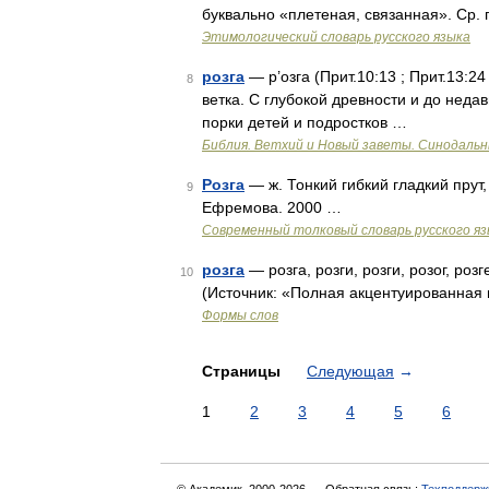
буквально «плетеная, связанная». Ср.
Этимологический словарь русского языка
розга
— р’озга (Прит.10:13 ; Прит.13:24 
8
ветка. С глубокой древности и до неда
порки детей и подростков …
Библия. Ветхий и Новый заветы. Синодальн
Розга
— ж. Тонкий гибкий гладкий прут
9
Ефремова. 2000 …
Современный толковый словарь русского я
розга
— розга, розги, розги, розог, розг
10
(Источник: «Полная акцентуированная 
Формы слов
Страницы
Следующая
→
1
2
3
4
5
6