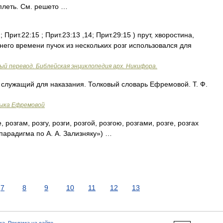
 плеть. См. решето …
; Прит.22:15 ; Прит.23:13 ,14; Прит.29:15 ) прут, хворостина,
внего времени пучок из нескольких розг использовался для
ый перевод. Библейская энциклопедия арх. Никифора.
, служащий для наказания. Толковый словарь Ефремовой. Т. Ф.
зыка Ефремовой
е, розгам, розгу, розги, розгой, розгою, розгами, розге, розгах
парадигма по А. А. Зализняку») …
7
8
9
10
11
12
13