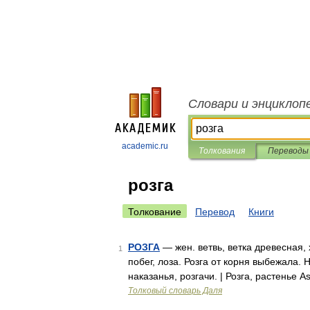
Словари и энциклоп
academic.ru
Толкования
Переводы
розга
Толкование
Перевод
Книги
РОЗГА
— жен. ветвь, ветка древесная, 
1
побег, лоза. Розга от корня выбежала. Н
наказанья, розгачи. | Розга, растенье As
Толковый словарь Даля