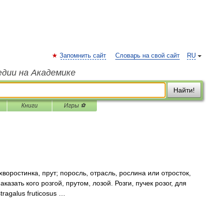
Запомнить сайт
Словарь на свой сайт
RU
едии на Академике
Найти!
Книги
Игры ⚽
хворостинка, прут; поросль, отрасль, рослина или отросток,
аказать кого розгой, прутом, лозой. Розги, пучек розог, для
tragalus fruticosus …