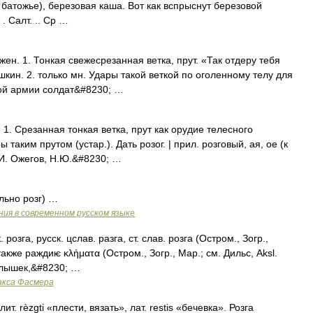
 : батожье), березовая каша. Вот как вспрыснут березовой
. Салт. .. Ср …
 жен. 1. Тонкая свежесрезанная ветка, прут. «Так отдеру тебя
шкин. 2. только мн. Удары такой веткой по оголенному телу для
кой армии солдат&#8230; …
. 1. Срезанная тонкая ветка, прут как орудие телесного
 таким прутом (устар.). Дать розог. | прил. розговый, ая, ое (к
.И. Ожегов, Н.Ю.&#8230; …
льно розг) …
ия в современном русском языке
. розга, русск. цслав. разга, ст. слав. розга (Остром., Зогр.,
также раждиѥ κλήματα (Остром., Зогр., Мар.; см. Дильс, Aksl.
 колышек,&#8230; …
акса Фасмера
т. rèzgti «плести, вязать», лат. restis «бечевка». Розга