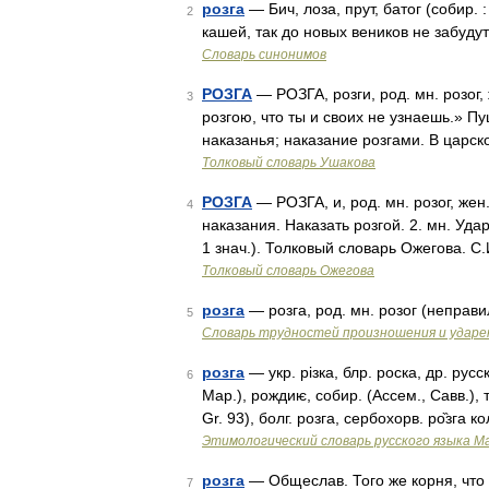
розга
— Бич, лоза, прут, батог (собир.
2
кашей, так до новых веников не забудут 
Словарь синонимов
РОЗГА
— РОЗГА, розги, род. мн. розог,
3
розгою, что ты и своих не узнаешь.» Пу
наказанья; наказание розгами. В царс
Толковый словарь Ушакова
РОЗГА
— РОЗГА, и, род. мн. розог, жен
4
наказания. Наказать розгой. 2. мн. Удары
1 знач.). Толковый словарь Ожегова. С
Толковый словарь Ожегова
розга
— розга, род. мн. розог (неправи
5
Словарь трудностей произношения и ударен
розга
— укр. рiзка, блр. роска, др. русск
6
Мар.), рождиѥ, собир. (Ассем., Савв.), 
Gr. 93), болг. розга, сербохорв. ро̏зга
Этимологический словарь русского языка М
розга
— Общеслав. Того же корня, что ли
7