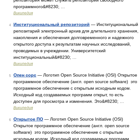
репозитория может служить репозиторий свободного
программного&#8230; …
Википедия
Институциональный репозиторий
— Институциональный
4
репозитарий электронный архив для длительного хранения,
накопления и обеспечения долговременного и надежного
открытого доступа к результатам научных исследований,
проводимых в учреждении. Университетский
институциональный&#8230; …
Википедия
Опен сорс
— Логотип Open Source Initiative (OSI) Открытое
5
программное обеспечение (англ. open source software) это
программное обеспечение с открытым исходным кодом.
Исходный код создаваемых программ открыт, то есть
доступен для просмотра и изменения. Это&#8230; …
Википедия
Открытое ПО
— Логотип Open Source Initiative (OSI)
6
Открытое программное обеспечение (англ. open source
software) это программное обеспечение с открытым
исходным кодом. Исходный код создаваемых программ