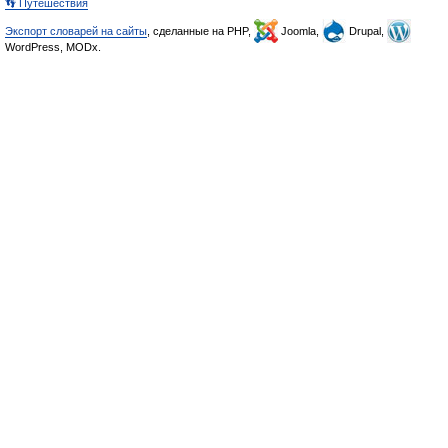
👣 Путешествия
Экспорт словарей на сайты
, сделанные на PHP,
Joomla,
Drupal,
WordPress, MODx.