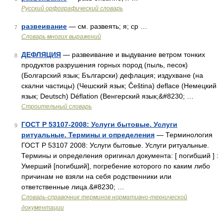
Русский орфографический словарь
развеивание
— см. развеять; я; ср …
7
Словарь многих выражений
ДЕФЛЯЦИЯ
— развеивание и выдувание ветром тонких
8
продуктов разрушения горных пород (пыль, песок)
(Болгарский язык; Български) дефлация; издухване (на
скални частицы) (Чешский язык; Čeština) deflace (Немецкий
язык; Deutsch) Déflation (Венгерский язык;&#8230; …
Строительный словарь
ГОСТ Р 53107-2008: Услуги бытовые. Услуги
9
ритуальные. Термины и определения
— Терминология
ГОСТ Р 53107 2008: Услуги бытовые. Услуги ритуальные.
Термины и определения оригинал документа: [ погибший ] :
Умерший [погибший], погребение которого по каким либо
причинам не взяли на себя родственники или
ответственные лица.&#8230; …
Словарь-справочник терминов нормативно-технической
документации