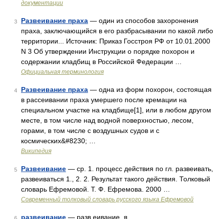
документации
Развеивание праха
— один из способов захоронения
3
праха, заключающийся в его разбрасывании по какой либо
территории... Источник: Приказ Госстроя РФ от 10.01.2000
N 3 Об утверждении Инструкции о порядке похорон и
содержании кладбищ в Российской Федерации …
Официальная терминология
Развеивание праха
— одна из форм похорон, состоящая
4
в рассеивании праха умершего после кремации на
специальном участке на кладбище[1], или в любом другом
месте, в том числе над водной поверхностью, лесом,
горами, в том числе с воздушных судов и с
космических&#8230; …
Википедия
Развеивание
— ср. 1. процесс действия по гл. развеивать,
5
развеиваться 1., 2. 2. Результат такого действия. Толковый
словарь Ефремовой. Т. Ф. Ефремова. 2000 …
Современный толковый словарь русского языка Ефремовой
развеивание
— разв еивание, я …
6