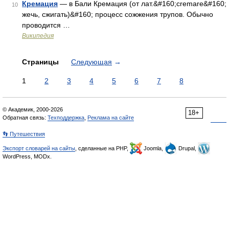
Кремация
— в Бали Кремация (от лат.&#160;cremare&#160;
10
жечь, сжигать)&#160; процесс сожжения трупов. Обычно
проводится …
Википедия
Страницы
Следующая
→
1
2
3
4
5
6
7
8
© Академик, 2000-2026
18+
Обратная связь:
Техподдержка
,
Реклама на сайте
👣 Путешествия
Экспорт словарей на сайты
, сделанные на PHP,
Joomla,
Drupal,
WordPress, MODx.