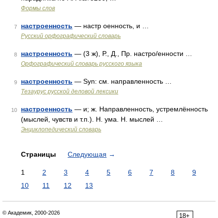
Формы слов
настроенность
— настр оенность, и …
7
Русский орфографический словарь
настроенность
— (3 ж), Р., Д., Пр. настро/енности …
8
Орфографический словарь русского языка
настроенность
— Syn: см. направленность …
9
Тезаурус русской деловой лексики
настроенность
— и; ж. Направленность, устремлённость
10
(мыслей, чувств и т.п.). Н. ума. Н. мыслей …
Энциклопедический словарь
Страницы
Следующая
→
1
2
3
4
5
6
7
8
9
10
11
12
13
© Академик, 2000-2026
18+