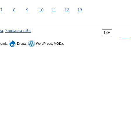
7
8
9
10
11
12
13
ка
,
Реклама на сайте
18+
omla,
Drupal,
WordPress, MODx.