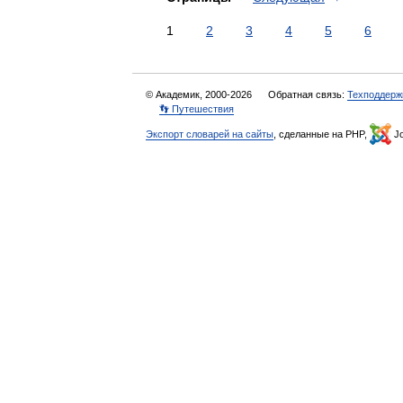
1
2
3
4
5
6
© Академик, 2000-2026
Обратная связь:
Техподдерж
👣 Путешествия
Экспорт словарей на сайты
, сделанные на PHP,
Jo