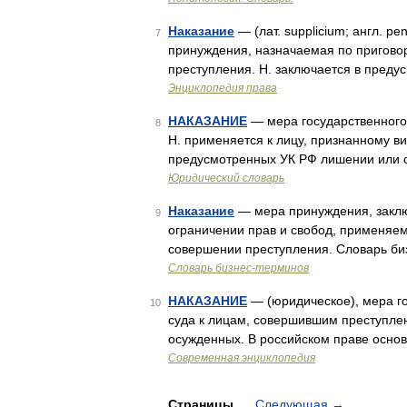
Наказание
— (лат. supplicium; англ. pe
7
принуждения, назначаемая по пригово
преступления. Н. заключается в пред
Энциклопедия права
НАКАЗАНИЕ
— мера государственного 
8
Н. применяется к лицу, признанному в
предусмотренных УК РФ лишении или о
Юридический словарь
Наказание
— мера принуждения, закл
9
ограничении прав и свобод, применяем
совершении преступления. Словарь биз
Словарь бизнес-терминов
НАКАЗАНИЕ
— (юридическое), мера г
10
суда к лицам, совершившим преступлен
осужденных. В российском праве осно
Современная энциклопедия
Страницы
Следующая
→