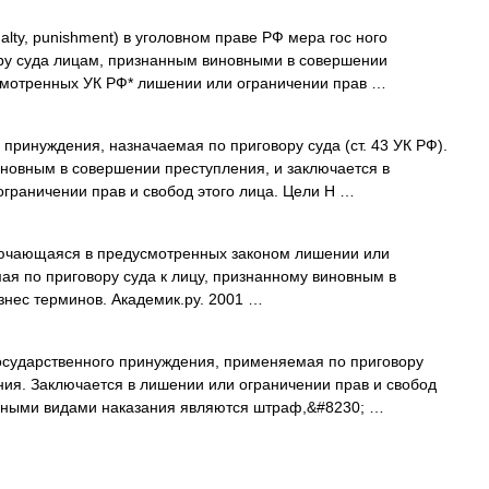
nalty, punishment) в уголовном праве РФ мера гос ного
ру суда лицам, признанным виновными в совершении
усмотренных УК РФ* лишении или ограничении прав …
принуждения, назначаемая по приговору суда (ст. 43 УК РФ).
иновным в совершении преступления, и заключается в
граничении прав и свобод этого лица. Цели Н …
ючающаяся в предусмотренных законом лишении или
ая по приговору суда к лицу, признанному виновным в
нес терминов. Академик.ру. 2001 …
осударственного принуждения, применяемая по приговору
ия. Заключается в лишении или ограничении прав и свобод
вными видами наказания являются штраф,&#8230; …