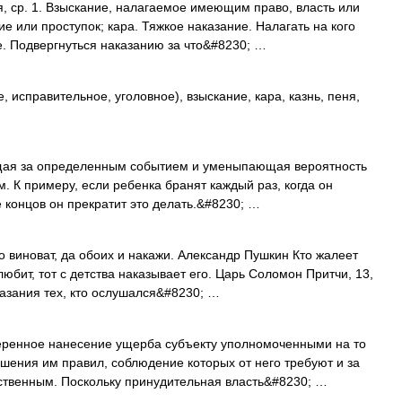
 ср. 1. Взыскание, налагаемое имеющим право, власть или
ие или проступок; кара. Тяжкое наказание. Налагать на кого
е. Подвергнуться наказанию за что&#8230; …
, исправительное, уголовное), взыскание, кара, казнь, пеня,
ая за определенным событием и уменыпающая вероятность
. К примеру, если ребенка бранят каждый раз, когда он
е концов он прекратит это делать.&#8230; …
о виноват, да обоих и накажи. Александр Пушкин Кто жалеет
 любит, тот с детства наказывает его. Царь Соломон Притчи, 13,
азания тех, кто ослушался&#8230; …
ренное нанесение ущерба субъекту уполномоченными на то
ения им правил, соблюдение которых от него требуют и за
ственным. Поскольку принудительная власть&#8230; …