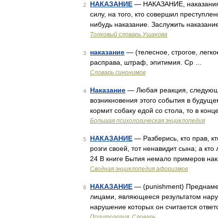
НАКАЗАНИЕ
— НАКАЗАНИЕ, наказания,
2
силу, на того, кто совершил преступлен
нибудь наказание. Заслужить наказани
Толковый словарь Ушакова
наказание
— (телесное, строгое, легкое
3
расправа, штраф, эпитимия. Ср …
Словарь синонимов
Наказание
— Любая реакция, следующ
4
возникновения этого события в будущем
кормит собаку едой со стола, то в конц
Большая психологическая энциклопедия
НАКАЗАНИЕ
— Разберись, кто прав, кт
5
розги своей, тот ненавидит сына; а кто
24 В книге Бытия немало примеров нак
Сводная энциклопедия афоризмов
НАКАЗАНИЕ
— (punishment) Преднаме
6
лицами, являющееся результатом наруш
нарушение которых он считается ответ
Политология. Словарь.