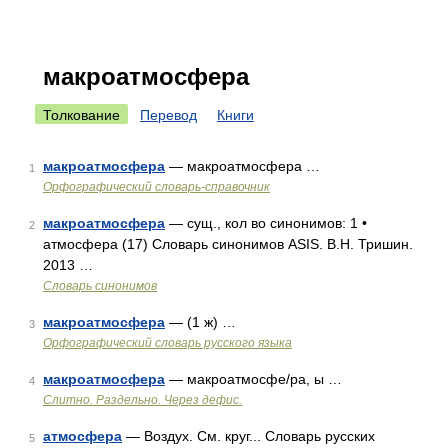
макроатмосфера
Толкование
Перевод
Книги
макроатмосфера
— макроатмосфера …
1
Орфографический словарь-справочник
макроатмосфера
— сущ., кол во синонимов: 1 •
2
атмосфера (17) Словарь синонимов ASIS. В.Н. Тришин.
2013 …
Словарь синонимов
макроатмосфера
— (1 ж) …
3
Орфографический словарь русского языка
макроатмосфера
— макроатмосфе/ра, ы …
4
Слитно. Раздельно. Через дефис.
атмосфера
— Воздух. См. круг... Словарь русских
5