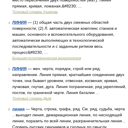
место пересечения двух поверхностей (мат.). Линия
прямая, кривая, ломаная,&#8230; …
Толковый словарь Ушакова
ЛИНИЯ
— (1) общая часть двух смежных областей
4
поверхности; (2) Л. автоматическая комплекс станков и
машин, основного и вспомогательного оборудования,
автоматически выполняющих в технологической
последовательности и с заданным ритмом весь
процесс&#8230; …
Большая политехническая энциклопедия
ЛИНИЯ
— жен. черта; порядок, строй или ряд;
5
направление. Линия прямая, кратчайшее соединение двух
точек, она бывает уровнем, отвесная, косвеная; кривая,
лучковая, гнутая, дуга. Линия пограничная, ряд укреплений,
постов, по граничной черте. Линия баталии …
Толковый словарь Даля
линия
— Черта, строка, графа, ряд. См. ряд, судьба, черта
6
.. выходит линия, демаркационная линия, по нисходящей
линии, поразить по всей линии, разграничительная линия...
Словарь русских синонимов и сходных по смыслу