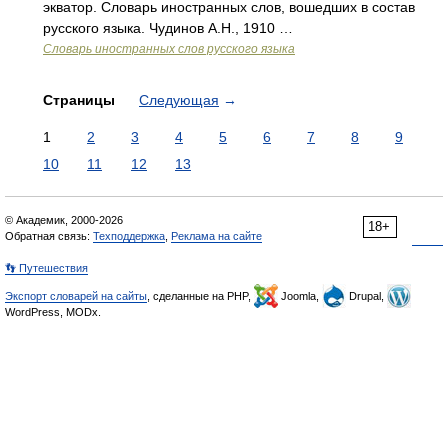
экватор. Словарь иностранных слов, вошедших в состав
русского языка. Чудинов А.Н., 1910 …
Словарь иностранных слов русского языка
Страницы
Следующая
→
1
2
3
4
5
6
7
8
9
10
11
12
13
© Академик, 2000-2026
18+
Обратная связь:
Техподдержка
,
Реклама на сайте
👣 Путешествия
Экспорт словарей на сайты
, сделанные на PHP,
Joomla,
Drupal,
WordPress, MODx.