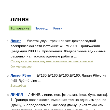
линия
Толкование
Перевод
Книги
Линия
— Участок двух , трех или четырехпроводной
1
электрической сети Источник: ФЕРп 2001: Приложения
(редакция 2009 г.). Приложения. Федеральные единичные
расценки на пусконаладочные работы …
Словарь-справочник терминов нормативно-технической
документации
Линия Рёмо
— &#160;&#160;&#160;&#160; Линия Рёмо 両
2
毛線 Ryōmō Line …
Википедия
ЛИНИЯ
— ЛИНИЯ, линии, жен. [от латин. linea, букв. нитка].
3
1. Граница поверхности, имеющая только одно измерение
(длину) и определяемая, как след движущейся точки или