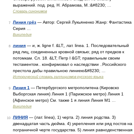
выражений. под. ред. Н. Абрамова, М.:&#8230; …
Словарь синонимов
Линия грёз
— Автор: Сергей Лукьяненко Жанр: Фантастика
7
Серия …
Википедия
линия
— и, ж. ligne f. &LT;, лат. linea. 1. Последовательный
8
ряд лиц, соединенных кровной связью; ряд от предков к
потомкам. Сл. 18. &LT; Петр I &GT; правильным своим
тестаментом.. конфирмовал о наследствии ..Российского
престола дабы правильною линиею&#8230; …
Исторический словарь галлицизмов русского языка
Линия 1
— Петербургского метрополитена (Кировско
9
Выборгская линия) Линия 1 (Парижское метро) Линия 1
(Афинское метро) См. также 1 я линия Линия M1 …
Википедия
ЛИНИЯ
— (лат. linea), 1) черта. 2) линия родства. 3)
10
двенадцатая часть дюйма. 4) укрепления или ряд постов на
пограничной черте государства. 5) линия равноденственная