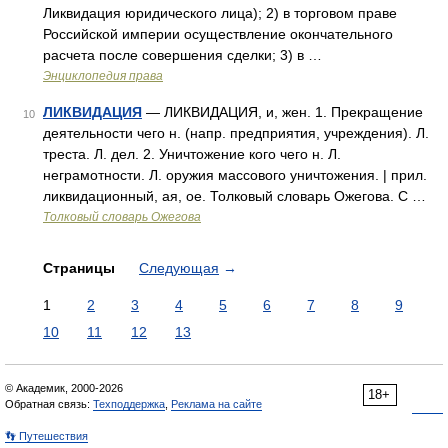
Ликвидация юридического лица); 2) в торговом праве
Российской империи осуществление окончательного
расчета после совершения сделки; 3) в …
Энциклопедия права
ЛИКВИДАЦИЯ
— ЛИКВИДАЦИЯ, и, жен. 1. Прекращение
10
деятельности чего н. (напр. предприятия, учреждения). Л.
треста. Л. дел. 2. Уничтожение кого чего н. Л.
неграмотности. Л. оружия массового уничтожения. | прил.
ликвидационный, ая, ое. Толковый словарь Ожегова. С …
Толковый словарь Ожегова
Страницы
Следующая
→
1
2
3
4
5
6
7
8
9
10
11
12
13
© Академик, 2000-2026
18+
Обратная связь:
Техподдержка
,
Реклама на сайте
👣 Путешествия