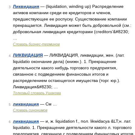
Ликвидация
— (liquidation, winding up) Распределение
3
активов компании среди ее кредиторов и членов,
предшествующее ее роспуску. Существование компании
прекращается. Ликвидация может быть добровольной (cм.:
добровольная ликвидация кредиторами (creditors’&#8230;
…
Словарь бизнес-терминов
ЛИКВИДАЦИЯ
— ЛИКВИДАЦИЯ, ликвидации, жен. (лат.
4
liquidatio окончание дела) (книжн.). 1. Прекращение
деятельности какого нибудь торгового предприятия,
связанное с подведением финансовых итогов и
распределением остающегося имущества (торг. юр.).
Ликвидация&#8230; …
Толковый словарь Ушакова
ликвидация
— См …
5
Словарь синонимов
ликвидация
— и, ж. liquidation f., пол. likwidacya &LT;н. лат.
6
liquidatio. 1. Прекращение деятельности какого л. торгового
предприятия, связанное с подведением финансовых итогов