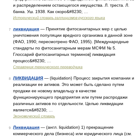
и распределением остающегося имущества. Л. треста. Л.
банка. Уш. 1938. Как скоро&#8230; …
Исторический словарь галлицизмов русского языка
ликвидация
— Принятие фитосанитарных мер с целью
7
уничтожения популяции вредного организма в данной зоне
(ФАО, 1990; пересмотрено ФАО, 1995). [Mеждународные
стандарты по фитосанитарным мерам МСФМ № 5.
Глоссарий фитосанитарных терминов] ликвидация
процесс&#8230; …
Справочник технического переводчика
ЛИКВИДАЦИЯ
— (liquidation) Процесс закрытия компании и
8
реализации ее активов. Это может быть сделано путем
продажи ее новому владельцу в качестве
функционирующего предприятия или путем распродажи
различных активов по отдельности. Целью ликвидации
является&#8230; …
Экономический словарь
Ликвидация
— (англ. liquidation) 1) прекращение
9
коммерческого дела (бизнеса) или юридического лица (см.