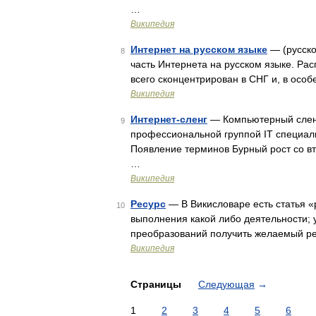
…
Википедия
Интернет на русском языке
— (русско
8
часть Интернета на русском языке. Рас
всего сконцентрирован в СНГ и, в осо
Википедия
Интернет-сленг
— Компьютерный сленг
9
профессиональной группой IT специали
Появление терминов Бурный рост со вт
…
Википедия
Ресурс
— В Викисловаре есть статья «
10
выполнения какой либо деятельности;
преобразований получить желаемый р
Википедия
Страницы
Следующая
→
1
2
3
4
5
6