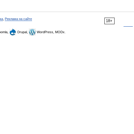
ка
,
Реклама на сайте
18+
omla,
Drupal,
WordPress, MODx.