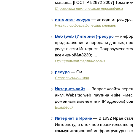
машина. [ГОСТ Р 52872 2007] Тематики
Справочник технического переводчика
интернет-ресурс
— интерн ет рес урс
3
Русский орфографический словарь
Веб (web (Интернет)-ресурс
— информ
4
представления и передачи данных, пр
услуг в сети Интернет. Подразумеваетс
всемирной&#8230; …
Официальная терминология
ресурс
— См …
5
Словарь синонимов
Интернет-сайт
— Запрос «сайт» перена
6
англ. Website: web паутина и site «м
доменным именем или IP адресом) сов
Википедия
Интернет в Иране
— В 1992 Иран стал
7
Интернету, и с тех пор правительство
коммуникационной инфраструктуры в с