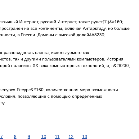
язычный Интернет, русский Интернет, также рунет[1])&#160;
пространён на все континенты, включая Антарктиду, но больше
бенности, в России. Домены с высокой долей&#8230; …
 разновидность сленга, используемого как
стов, так и другими пользователями компьютеров. История
орой половины XX века компьютерных технологий, и, в&#8230;
ресурс» Ресурс&#160; количественная мера возможности
 условия, позволяющие с помощью определённых
езу …
7
8
9
10
11
12
13