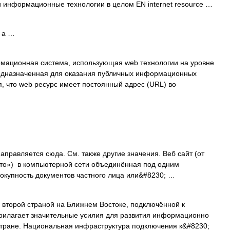
 информационные технологии в целом EN internet resource …
, а …
ационная система, использующая web технологии на уровне
едназначенная для оказания публичных информационных
я, что web ресурс имеет постоянный адрес (URL) во
правляется сюда. Cм. также другие значения. Веб сайт (от
есто») в компьютерной сети объединённая под одним
окупность документов частного лица или&#8230; …
 второй страной на Ближнем Востоке, подключённой к
 прилагает значительные усилия для развития информационно
тране. Национальная инфраструктура подключения к&#8230;