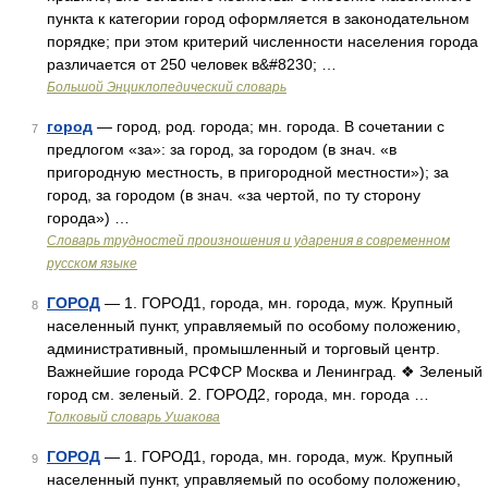
пункта к категории город оформляется в законодательном
порядке; при этом критерий численности населения города
различается от 250 человек в&#8230; …
Большой Энциклопедический словарь
город
— город, род. города; мн. города. В сочетании с
7
предлогом «за»: за город, за городом (в знач. «в
пригородную местность, в пригородной местности»); за
город, за городом (в знач. «за чертой, по ту сторону
города») …
Словарь трудностей произношения и ударения в современном
русском языке
ГОРОД
— 1. ГОРОД1, города, мн. города, муж. Крупный
8
населенный пункт, управляемый по особому положению,
административный, промышленный и торговый центр.
Важнейшие города РСФСР Москва и Ленинград. ❖ Зеленый
город см. зеленый. 2. ГОРОД2, города, мн. города …
Толковый словарь Ушакова
ГОРОД
— 1. ГОРОД1, города, мн. города, муж. Крупный
9
населенный пункт, управляемый по особому положению,