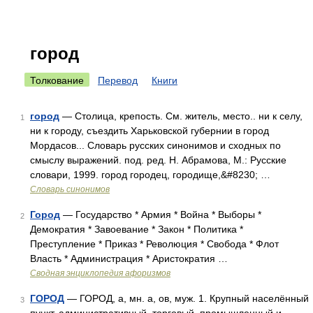
город
Толкование
Перевод
Книги
город
— Столица, крепость. См. житель, место.. ни к селу,
1
ни к городу, съездить Харьковской губернии в город
Мордасов... Словарь русских синонимов и сходных по
смыслу выражений. под. ред. Н. Абрамова, М.: Русские
словари, 1999. город городец, городище,&#8230; …
Словарь синонимов
Город
— Государство * Армия * Война * Выборы *
2
Демократия * Завоевание * Закон * Политика *
Преступление * Приказ * Революция * Свобода * Флот
Власть * Администрация * Аристократия …
Сводная энциклопедия афоризмов
ГОРОД
— ГОРОД, а, мн. а, ов, муж. 1. Крупный населённый
3