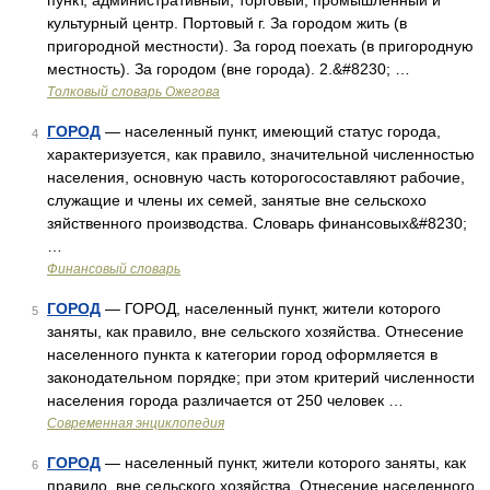
пункт, административный, торговый, промышленный и
культурный центр. Портовый г. За городом жить (в
пригородной местности). За город поехать (в пригородную
местность). За городом (вне города). 2.&#8230; …
Толковый словарь Ожегова
ГОРОД
— населенный пункт, имеющий статус города,
4
характеризуется, как правило, значительной численностью
населения, основную часть которогосоставляют рабочие,
служащие и члены их семей, занятые вне сельскохо
зяйственного производства. Словарь финансовых&#8230;
…
Финансовый словарь
ГОРОД
— ГОРОД, населенный пункт, жители которого
5
заняты, как правило, вне сельского хозяйства. Отнесение
населенного пункта к категории город оформляется в
законодательном порядке; при этом критерий численности
населения города различается от 250 человек …
Современная энциклопедия
ГОРОД
— населенный пункт, жители которого заняты, как
6
правило, вне сельского хозяйства. Отнесение населенного