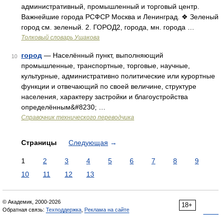
административный, промышленный и торговый центр.
Важнейшие города РСФСР Москва и Ленинград. ❖ Зеленый
город см. зеленый. 2. ГОРОД2, города, мн. города …
Толковый словарь Ушакова
город
— Населённый пункт, выполняющий
10
промышленные, транспортные, торговые, научные,
культурные, административно политические или курортные
функции и отвечающий по своей величине, структуре
населения, характеру застройки и благоустройства
определённым&#8230; …
Справочник технического переводчика
Страницы
Следующая
→
1
2
3
4
5
6
7
8
9
10
11
12
13
© Академик, 2000-2026
18+
Обратная связь:
Техподдержка
,
Реклама на сайте