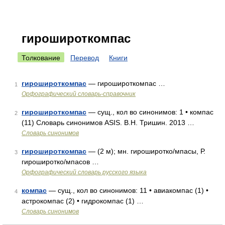
гирошироткомпас
Толкование
Перевод
Книги
гирошироткомпас
— гирошироткомпас …
1
Орфографический словарь-справочник
гирошироткомпас
— сущ., кол во синонимов: 1 • компас
2
(11) Словарь синонимов ASIS. В.Н. Тришин. 2013 …
Словарь синонимов
гирошироткомпас
— (2 м); мн. гироширотко/мпасы, Р.
3
гироширотко/мпасов …
Орфографический словарь русского языка
компас
— сущ., кол во синонимов: 11 • авиакомпас (1) •
4
астрокомпас (2) • гидрокомпас (1) …
Словарь синонимов