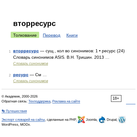
вторресурс
Толкование
Перевод
Книги
вторресурс
— сущ., кол во синонимов: 1 • ресурс (24)
1
Словарь синонимов ASIS. В.Н. Тришин. 2013 …
Словарь синонимов
ресурс
— См …
2
Словарь синонимов
© Академик, 2000-2026
18+
Обратная связь:
Техподдержка
,
Реклама на сайте
👣 Путешествия
Экспорт словарей на сайты
, сделанные на PHP,
Joomla,
Drupal,
WordPress, MODx.