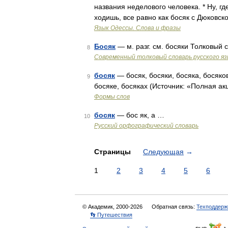
названия неделового человека. * Ну, гд
ходишь, все равно как босяк с Дюковск
Язык Одессы. Слова и фразы
Босяк
— м. разг. см. босяки Толковый
8
Современный толковый словарь русского я
босяк
— босяк, босяки, босяка, босяков
9
босяке, босяках (Источник: «Полная ак
Формы слов
босяк
— бос як, а …
10
Русский орфографический словарь
Страницы
Следующая
→
1
2
3
4
5
6
© Академик, 2000-2026
Обратная связь:
Техподдерж
👣 Путешествия