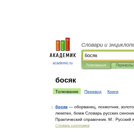
Словари и энциклоп
academic.ru
Толкования
Переводы
босяк
Толкование
Перевод
Книги
босяк
— оборванец, лохмотник, золотор
1
люмпен, бомж Словарь русских синоним
Практический справочник. М.: Русский 
Словарь синонимов