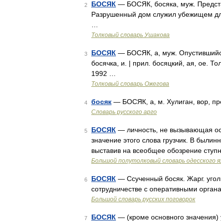
БОСЯК
— БОСЯК, босяка, муж. Предст
2
Разрушенный дом служил убежищем для
…
Толковый словарь Ушакова
БОСЯК
— БОСЯК, а, муж. Опустившийся
3
босячка, и. | прил. босяцкий, ая, ое. 
1992 …
Толковый словарь Ожегова
босяк
— БОСЯК, а, м. Хулиган, вор, пр
4
Словарь русского арго
БОСЯК
— личность, не вызывающая ос
5
значение этого слова грузчик. В былин
выставив на всеобщее обозрение ступ
Большой полутолковый словарь одесского я
БОСЯК
— Ссученный босяк. Жарг. угол
6
сотрудничестве с оперативными органа
Большой словарь русских поговорок
БОСЯК
— (кроме основного значения) 
7