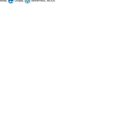
omla,
Drupal,
WordPress, MODx.