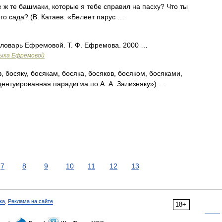
е ж те башмаки, которые я тебе справил на пасху? Что ты
ого сада? (В. Катаев. «Белеет парус …
 словарь Ефремовой. Т. Ф. Ефремова. 2000 …
зыка Ефремовой
, босяку, босякам, босяка, босяков, босяком, босяками,
центуированная парадигма по А. А. Зализняку») …
7
8
9
10
11
12
13
ка
,
Реклама на сайте
18+