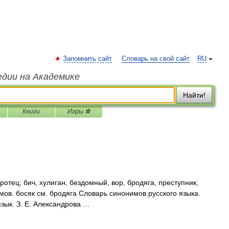
Запомнить сайт
Словарь на свой сайт
RU
едии на Академике
Найти!
Книги
Игры ⚽
отец; бич, хулиган, бездомный, вор, бродяга, преступник,
ов. босяк см. бродяга Словарь синонимов русского языка.
язык. З. Е. Александрова …