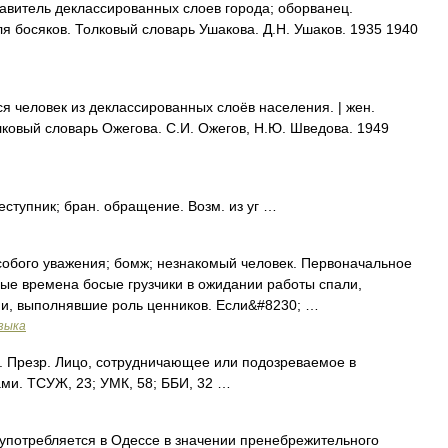
авитель деклассированных слоев города; оборванец.
 босяков. Толковый словарь Ушакова. Д.Н. Ушаков. 1935 1940
 человек из деклассированных слоёв населения. | жен.
Толковый словарь Ожегова. С.И. Ожегов, Н.Ю. Шведова. 1949
еступник; бран. обращение. Возм. из уг …
обого уважения; бомж; незнакомый человек. Первоначальное
ные времена босые грузчики в ожидании работы спали,
ни, выполнявшие роль ценников. Если&#8230; …
зыка
. Презр. Лицо, сотрудничающее или подозреваемое в
ми. ТСУЖ, 23; УМК, 58; ББИ, 32 …
употребляется в Одессе в значении пренебрежительного