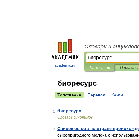
Словари и энциклоп
academic.ru
Толкования
Переводы
биоресурс
Толкование
Перевод
Книги
биоресурс
— …
1
Словарь синонимов
Список сыров по стране происхожд
2
сыропригодного молока с использова