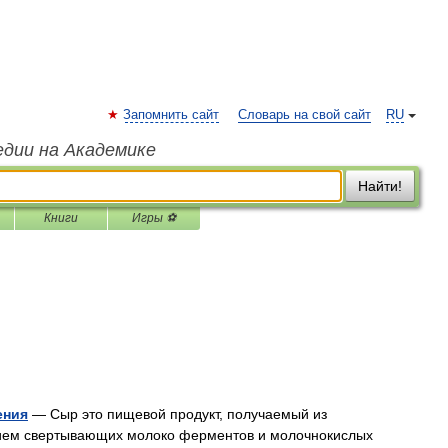
Запомнить сайт
Словарь на свой сайт
RU
едии на Академике
Найти!
Книги
Игры ⚽
ения
— Сыр это пищевой продукт, получаемый из
нием свертывающих молоко ферментов и молочнокислых