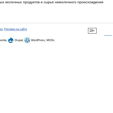
ных молочных продуктов и сырья немолочного происхождения
ка
,
Реклама на сайте
18+
omla,
Drupal,
WordPress, MODx.