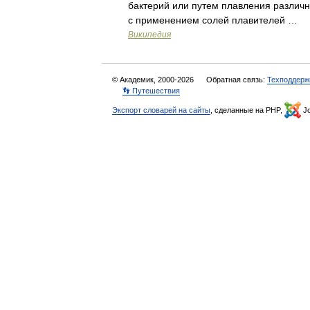
бактерий или путем плавления различ
с применением солей плавителей …
Википедия
© Академик, 2000-2026
Обратная связь:
Техподдерж
👣 Путешествия
Экспорт словарей на сайты
, сделанные на PHP,
Jo