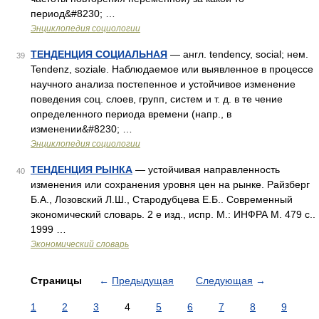
период&#8230; …
Энциклопедия социологии
ТЕНДЕНЦИЯ СОЦИАЛЬНАЯ
— англ. tendency, social; нем.
39
Tendenz, soziale. Наблюдаемое или выявленное в процессе
научного анализа постепенное и устойчивое изменение
поведения соц. слоев, групп, систем и т. д. в те чение
определенного периода времени (напр., в
изменении&#8230; …
Энциклопедия социологии
ТЕНДЕНЦИЯ РЫНКА
— устойчивая направленность
40
изменения или сохранения уровня цен на рынке. Райзберг
Б.А., Лозовский Л.Ш., Стародубцева Е.Б.. Современный
экономический словарь. 2 е изд., испр. М.: ИНФРА М. 479 с..
1999 …
Экономический словарь
Страницы
←
Предыдущая
Следующая
→
1
2
3
4
5
6
7
8
9