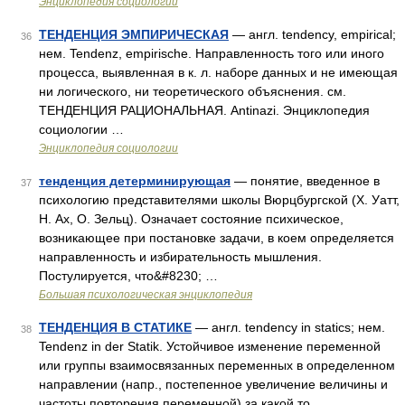
Энциклопедия социологии
ТЕНДЕНЦИЯ ЭМПИРИЧЕСКАЯ
— англ. tendency, empirical;
36
нем. Tendenz, empirische. Направленность того или иного
процесса, выявленная в к. л. наборе данных и не имеющая
ни логического, ни теоретического объяснения. см.
ТЕНДЕНЦИЯ РАЦИОНАЛЬНАЯ. Antinazi. Энциклопедия
социологии …
Энциклопедия социологии
тенденция детерминирующая
— понятие, введенное в
37
психологию представителями школы Вюрцбургской (X. Уатт,
Н. Ах, О. Зельц). Означает состояние психическое,
возникающее при постановке задачи, в коем определяется
направленность и избирательность мышления.
Постулируется, что&#8230; …
Большая психологическая энциклопедия
ТЕНДЕНЦИЯ В СТАТИКЕ
— англ. tendency in statics; нем.
38
Tendenz in der Statik. Устойчивое изменение переменной
или группы взаимосвязанных переменных в определенном
направлении (напр., постепенное увеличение величины и
частоты повторения переменной) за какой то