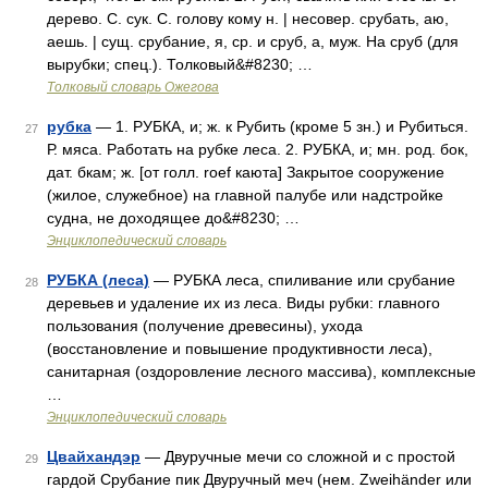
дерево. С. сук. С. голову кому н. | несовер. срубать, аю,
аешь. | сущ. срубание, я, ср. и сруб, а, муж. На сруб (для
вырубки; спец.). Толковый&#8230; …
Толковый словарь Ожегова
рубка
— 1. РУБКА, и; ж. к Рубить (кроме 5 зн.) и Рубиться.
27
Р. мяса. Работать на рубке леса. 2. РУБКА, и; мн. род. бок,
дат. бкам; ж. [от голл. roef каюта] Закрытое сооружение
(жилое, служебное) на главной палубе или надстройке
судна, не доходящее до&#8230; …
Энциклопедический словарь
РУБКА (леса)
— РУБКА леса, спиливание или срубание
28
деревьев и удаление их из леса. Виды рубки: главного
пользования (получение древесины), ухода
(восстановление и повышение продуктивности леса),
санитарная (оздоровление лесного массива), комплексные
…
Энциклопедический словарь
Цвайхандэр
— Двуручные мечи со сложной и с простой
29
гардой Срубание пик Двуручный меч (нем. Zweihänder или