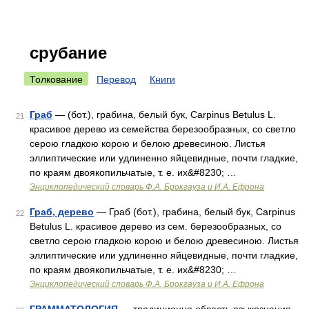
срубание
Толкование
Перевод
Книги
Граб
— (бот.), грабина, белый бук, Carpinus Betulus L.
21
красивое дерево из семейства березообразных, со светло
серою гладкою корою и белою древесиною. Листья
эллиптические или удлиненно яйцевидные, почти гладкие,
по краям двоякопильчатые, т. е. их&#8230; …
Энциклопедический словарь Ф.А. Брокгауза и И.А. Ефрона
Граб, дерево
— Граб (бот.), грабина, белый бук, Carpinus
22
Betulus L. красивое дерево из сем. березообразных, со
светло серою гладкою корою и белою древесиною. Листья
эллиптические или удлиненно яйцевидные, почти гладкие,
по краям двоякопильчатые, т. е. их&#8230; …
Энциклопедический словарь Ф.А. Брокгауза и И.А. Ефрона