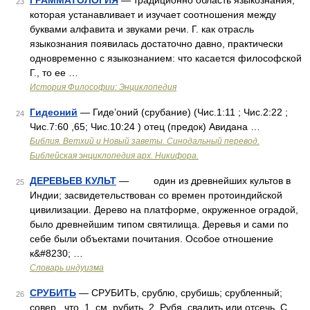
ГРАММАТОЛОГИЯ
— традиционно область языкознания,
23
которая устанавливает и изучает соотношения между
буквами алфавита и звуками речи. Г. как отрасль
языкознания появилась достаточно давно, практически
одновременно с языкознанием: что касается философской
Г., то ее …
История Философии: Энциклопедия
Гидеоний
— Гиде’оний (срубание) (Чис.1:11 ; Чис.2:22 ;
24
Чис.7:60 ,65; Чис.10:24 ) отец (предок) Авидана …
Библия. Ветхий и Новый заветы. Синодальный перевод.
Библейская энциклопедия арх. Никифора.
ДЕРЕВЬЕВ КУЛЬТ
— один из древнейших культов в
25
Индии; засвидетельствован со времен протоиндийской
цивилизации. Дерево на платформе, окруженное оградой,
было древнейшим типом святилища. Деревья и сами по
себе были объектами почитания. Особое отношение
к&#8230; …
Словарь индуизма
СРУБИТЬ
— СРУБИТЬ, срублю, срубишь; срубленный;
26
совер., что. 1. см. рубить. 2. Рубя, свалить или отсечь. С.