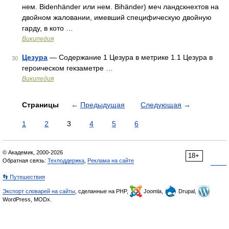
нем. Bidenhänder или нем. Bihänder) меч ландскнехтов на
двойном жаловании, имевший специфическую двойную
гарду, в кото …
Википедия
Цезура
— Содержание 1 Цезура в метрике 1.1 Цезура в
30
героическом гекзаметре …
Википедия
Страницы
←
Предыдущая
Следующая
→
1
2
3
4
5
6
© Академик, 2000-2026
18+
Обратная связь:
Техподдержка
,
Реклама на сайте
👣 Путешествия
Экспорт словарей на сайты
, сделанные на PHP,
Joomla,
Drupal,
WordPress, MODx.