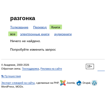
разгонка
Толкование
Перевод
Книги
все
электронные книги
аудиокниги
Ничего не найдено.
Попробуйте изменить запрос
© Академик, 2000-2026
18+
Обратная связь:
Техподдержка
,
Реклама на сайте
👣 Путешествия
Экспорт словарей на сайты
, сделанные на PHP,
Joomla,
Drupal,
WordPress, MODx.