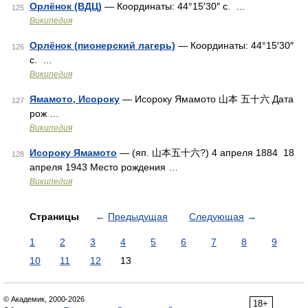
Орлёнок (ВДЦ)
— Координаты: 44°15′30″ с. …
125
Википедия
Орлёнок (пионерский лагерь)
— Координаты: 44°15′30″
126
с. …
Википедия
Ямамото, Исороку
— Исороку Ямамото 山本 五十六 Дата
127
рож …
Википедия
Исороку Ямамото
— (яп. 山本五十六?) 4 апреля 1884 18
128
апреля 1943 Место рождения …
Википедия
Страницы
←
Предыдущая
Следующая
→
1
2
3
4
5
6
7
8
9
10
11
12
13
© Академик, 2000-2026
18+