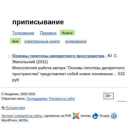
приписывание
Толкование
Перевод
Книги
все
электронные книги
аудиокниги
Основы гипотезы дискретного пространства
, Ю. С.
1
Ямпольский (2011)
Многолетняя работа автора "Основы гипотезы дискретного
пространства" представляет собой новое понимание… 532
руб
© Академик, 2000-2026
18+
Обратная связь:
Техподдержка
,
Реклама на сайте
👣 Путешествия
Экспорт словарей на сайты
, сделанные на PHP,
Joomla,
Drupal,
WordPress, MODx.