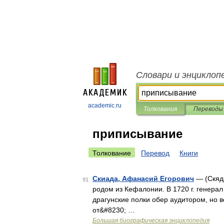
Словари и энциклоп
academic.ru
Толкования
Переводы
приписывание
Толкование
Перевод
Книги
Скиада, Афанасий Егорович
— (Скяда
91
родом из Кефалонии. В 1720 г. гене
драгунские полки обер аудитором, но 
от&#8230; …
Большая биографическая энциклопедия