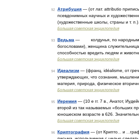
Атрибуция
— (от лат. attributio пр
92
псевдонимных научных и художественн
(художественные школы, страны и т. п.
Большая советская энциклопедия
Ведьма
— колдунья, по народным п
93
богословами), женщина служительница
способностью вредить людям и животн
Большая советская энциклопедия
Идеализм
— (франц. idéalisme, от г
94
утверждающих, что сознание, мышление
материя, природа, физическое вторичн
Большая советская энциклопедия
Иеремия
— (10 е гг. 7 в., Анатот, Иу
95
второй из так называемых «больших пр
юношеском возрасте в 626. Значитель
Большая советская энциклопедия
Криптография
— (от Крипто... и ...
96
письма, используемая с целью сделать