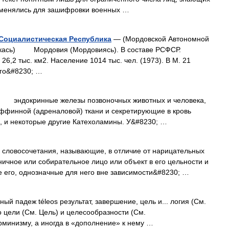
рименялись для зашифровки военных …
Социалистическая Республика
— (Мордовской Автономной
икась) Мордовия (Мордовиясь). В составе РСФСР.
6,2 тыс. км2. Население 1014 тыс. чел. (1973). В М. 21
ого&#8230; …
й) эндокринные железы позвоночных животных и человека,
ффинной (адреналовой) ткани и секретирующие в кровь
, и некоторые другие Катехоламины. У&#8230; …
восочетания, называющие, в отличие от нарицательных
ичное или собирательное лицо или объект в его цельности и
 его, однозначные для него вне зависимости&#8230; …
ьный падеж téleos результат, завершение, цель и... логия (См.
цели (См. Цель) и целесообразности (См.
рминизму, а иногда в «дополнение» к нему …