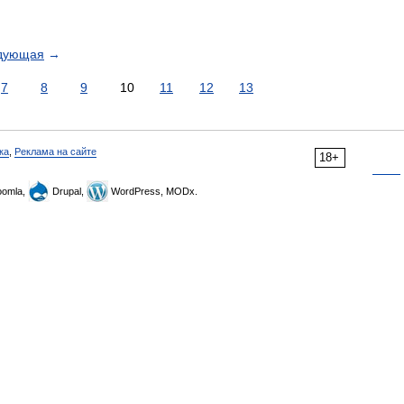
дующая
→
7
8
9
10
11
12
13
ка
,
Реклама на сайте
18+
omla,
Drupal,
WordPress, MODx.