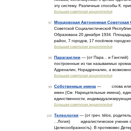
эту систему. Различные способы К. п
Большая советская энциклопедия
Мордовская Автономная Советская 
97
Советской Социалистической Республ
Образована 20 декабря 1934. Площадь 2
район, 7 городов, 17 посёлков городск
Большая советская энциклопедия
Параганглии
— (от Пара... и Гангли
98
построенные из так называемых хрома
Адреналин, Норадреналин, а возможно
Большая советская энциклопедия
Собственные имена
— слова или сло
99
имен (См. Нарицательные имена), един
единственности, индивидуализирующие
Большая советская энциклопедия
Телеология
— (от греч. télos, родител
100
...Логия) идеалистическое учение о 
Целесообразность). В противовес Дете