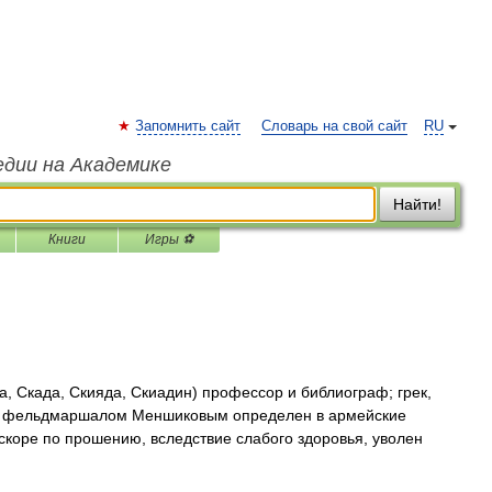
Запомнить сайт
Словарь на свой сайт
RU
едии на Академике
Найти!
Книги
Игры ⚽
, Скада, Скияда, Скиадин) профессор и библиограф; грек,
рал фельдмаршалом Меншиковым определен в армейские
вскоре по прошению, вследствие слабого здоровья, уволен