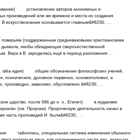
иписывание) установление авторов анонимных и
ых произведений или же времени и места их создания
). В искусствознании основывается главным&#8230; …
оверьям (поддержанным средневековыми христианскими
 дьявола, якобы обладающая сверхъестественной
ым. Вера в В. зародилась ещё в период разложения …
реч. idéa идея) общее обозначение философских учений,
, психическое, духовное первично, основоположно, а
о, производно, зависимо, обусловлено.&#8230; …
дейское царство, после 586 до н. э., Египет) в иудаизме
ороков» (см. Пророки). Пророческую деятельность начал в
ная часть проповедей И. была&#8230; …
графия тайнопись, специальная система изменения обычного
 текст понятным лишь для ограниченного числа лиц, знающих