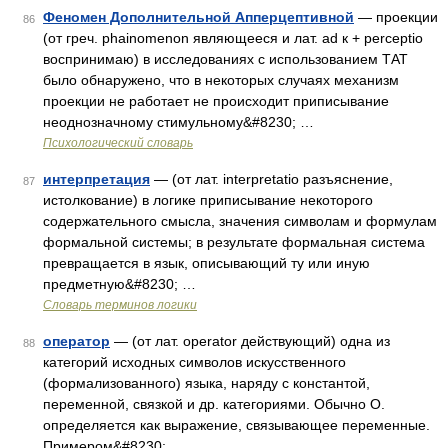
Феномен Дополнительной Апперцептивной
— проекции
86
(от греч. phainomenon являющееся и лат. ad к + perceptio
воспринимаю) в исследованиях с использованием ТАТ
было обнаружено, что в некоторых случаях механизм
проекции не работает не происходит приписывание
неоднозначному стимульному&#8230; …
Психологический словарь
интерпретация
— (от лат. interpretatio разъяснение,
87
истолкование) в логике приписывание некоторого
содержательного смысла, значения символам и формулам
формальной системы; в результате формальная система
превращается в язык, описывающий ту или иную
предметную&#8230; …
Словарь терминов логики
оператор
— (от лат. operator действующий) одна из
88
категорий исходных символов искусственного
(формализованного) языка, наряду с константой,
переменной, связкой и др. категориями. Обычно О.
определяется как выражение, связывающее переменные.
Примером&#8230; …