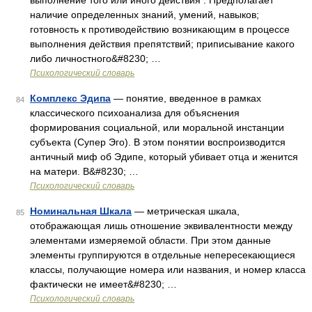
выполнение того или иного действия . Предполагает
наличие определенных знаний, умений, навыков;
готовность к противодействию возникающим в процессе
выполнения действия препятствий; приписывание какого
либо личностного&#8230; …
Психологический словарь
Комплекс Эдипа
— понятие, введенное в рамках
84
классического психоанализа для объяснения
формирования социальной, или моральной инстанции
субъекта (Супер Эго). В этом понятии воспроизводится
античный миф об Эдипе, который убивает отца и женится
на матери. В&#8230; …
Психологический словарь
Номинальная Шкала
— метрическая шкала,
85
отображающая лишь отношение эквивалентности между
элементами измеряемой области. При этом данные
элементы группируются в отдельные непересекающиеся
классы, получающие номера или названия, и номер класса
фактически не имеет&#8230; …
Психологический словарь