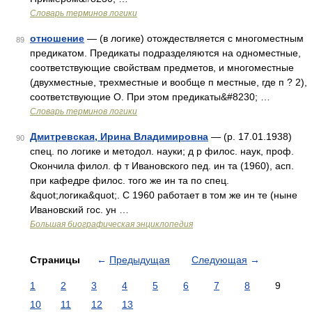
Словарь терминов логики
отношение
— (в логике) отождествляется с многоместным
89
предикатом. Предикаты подразделяются на одноместные,
соответствующие свойствам предметов, и многоместные
(двухместные, трехместные и вообще п местные, где п ? 2),
соответствующие О. При этом предикаты&#8230; …
Словарь терминов логики
Дмитревская, Ирина Владимировна
— (р. 17.01.1938)
90
спец. по логике и методол. науки; д р филос. наук, проф.
Окончила филол. ф т Ивановского пед. ин та (1960), асп.
при кафедре филос. того же ин та по спец.
&quot;логика&quot;. С 1960 работает в том же ин те (ныне
Ивановский гос. ун …
Большая биографическая энциклопедия
Страницы
←
Предыдущая
Следующая
→
1
2
3
4
5
6
7
8
9
10
11
12
13