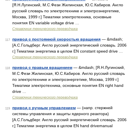
[Я.Н.Лугинский, М.С.Фези Жилинская, Ю.С.Кабиров. Англо
русский словарь по электротехнике и электроэнергетике,
Москва, 1999 г.] Тематики электротехника, основные
понятия EN variable voltage drive …
Справочник технического переводчика
привод с постоянной скоростью вращения
— &mdash;
117
[А.С.Гольдберг. Англо русский энергетический словарь. 2006
г.] Тематики энергетика в целом EN constant speed drive …
Справочник технического переводчика
привод с правым вращением
— &mdash; [Я.Н.Лугинский,
118
М.С.Фези Жилинская, Ю.С.Кабиров. Англо русский словарь
по электротехнике и электроэнергетике, Москва, 1999 г.]
Тематики электротехника, основные понятия EN right hand
drive …
Справочник технического переводчика
привод с ручным управлением
— (напр. стержней
119
системы управления и защиты ядерного реактора)
[А.С.Гольдберг. Англо русский энергетический словарь. 2006
г.] Тематики энергетика в целом EN hand drivemanual