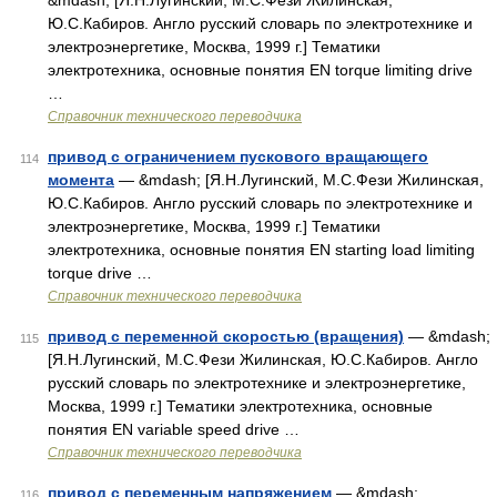
&mdash; [Я.Н.Лугинский, М.С.Фези Жилинская,
Ю.С.Кабиров. Англо русский словарь по электротехнике и
электроэнергетике, Москва, 1999 г.] Тематики
электротехника, основные понятия EN torque limiting drive
…
Справочник технического переводчика
привод с ограничением пускового вращающего
114
момента
— &mdash; [Я.Н.Лугинский, М.С.Фези Жилинская,
Ю.С.Кабиров. Англо русский словарь по электротехнике и
электроэнергетике, Москва, 1999 г.] Тематики
электротехника, основные понятия EN starting load limiting
torque drive …
Справочник технического переводчика
привод с переменной скоростью (вращения)
— &mdash;
115
[Я.Н.Лугинский, М.С.Фези Жилинская, Ю.С.Кабиров. Англо
русский словарь по электротехнике и электроэнергетике,
Москва, 1999 г.] Тематики электротехника, основные
понятия EN variable speed drive …
Справочник технического переводчика
привод с переменным напряжением
— &mdash;
116