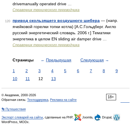
drivemanually operated drive …
Справочник технического переводчика
привод скользящего воздушного шибера
— (напр.
120
ячейковой горелки топки котла) [А.С.Гольдберг. Англо
русский энергетический словарь. 2006 г.] Тематики
энергетика в целом EN sliding air damper drive …
Справочник технического переводчика
Страницы
←
Предыдущая
Следующая
→
1
2
3
4
5
6
7
8
9
10
11
12
13
© Академик, 2000-2026
18+
Обратная связь:
Техподдержка
,
Реклама на сайте
👣 Путешествия
Экспорт словарей на сайты
, сделанные на PHP,
Joomla,
Drupal,
WordPress, MODx.