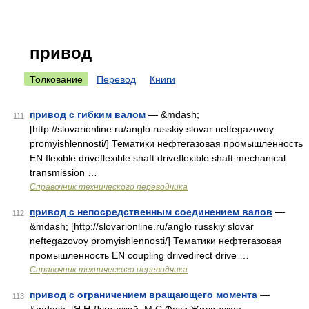
привод
Толкование
Перевод
Книги
привод с гибким валом
— &mdash;
111
[http://slovarionline.ru/anglo russkiy slovar neftegazovoy
promyishlennosti/] Тематики нефтегазовая промышленность
EN flexible driveflexible shaft driveflexible shaft mechanical
transmission …
Справочник технического переводчика
привод с непосредственным соединением валов
—
112
&mdash; [http://slovarionline.ru/anglo russkiy slovar
neftegazovoy promyishlennosti/] Тематики нефтегазовая
промышленность EN coupling drivedirect drive …
Справочник технического переводчика
привод с ограничением вращающего момента
—
113