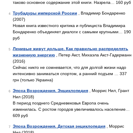
таково основное содержание этой книги. Назрела… 160 руб
Трубадуры имперской России
, Владимир Бондаренко
4
(2007)
Новая книга известного критика и публициста Владимира
Бондаренко объединяет диалоги с самыми крупными… 190
руб
Ленивые живут дольше. Как правильно распределять
5
жизненную энергию
, Петер Акст, Михаэла Акст-Гадерманн
(2016)
Сейчас никто не сомневается, что для долгой жизни надо
интенсивно заниматься спортом, а ранний подъем … 337
грн (только Украина)
Эпоха Возрождения. Энциклопедия
, Моррис Нил, Грант
6
Нил (2018)
В период позднего Средневековья Европа очень
изменилась. С ростом городов увеличивалось население…
609 руб
Эпоха Возрождения. Детская энциклопедия
, Моррис
7
Нил (2018)