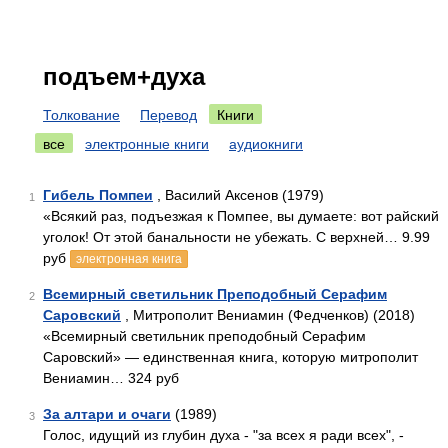
подъем+духа
Толкование
Перевод
Книги
все
электронные книги
аудиокниги
Гибель Помпеи
, Василий Аксенов (1979)
1
«Всякий раз, подъезжая к Помпее, вы думаете: вот райский
уголок! От этой банальности не убежать. С верхней… 9.99
руб
электронная книга
Всемирный светильник Преподобный Серафим
2
Саровский
, Митрополит Вениамин (Федченков) (2018)
«Всемирный светильник преподобный Серафим
Саровский» — единственная книга, которую митрополит
Вениамин… 324 руб
За алтари и очаги
(1989)
3
Голос, идущий из глубин духа - "за всех я ради всех", -