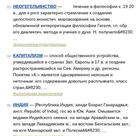
НЕОГЕГЕЛЬЯНСТВО
— течение в философии к. 19 20
93
в., для к рого характерно стремление к созданию
целостного монистич. мировоззрения на основе
обновленной интерпретации философии Гегеля, гл. обр.
его диалектич. метода и учения о духе. Н. получило&#8230;
…
Энциклопедия культурологии
КАПИТАЛИЗМ
— способ общественного устройства,
94
утвердившийся в странах Зап. Европы в 17 в. и позднее
распространившийся на Сев. Америку и др. регионы.
Понятие «К.» является одновременно неясным и
неточным: его содержание довольно расплывчато; класс
стран,&#8230; …
Философская энциклопедия
ИНДИЯ
— [Республика Индия; хинди Бхарат Ганараджья;
95
англ. Republic of India], гос во в Юж. Азии. Омывается
водами Индийского океана: на западе Аравийским м., на
юго западе Лаккадивским м., на востоке Бенгальским зал.;
на юге Маннарский зал. и Полкский&#8230; …