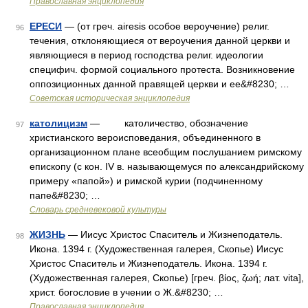
Православная энциклопедия
ЕРЕСИ
— (от греч. airesis особое вероучение) религ.
96
течения, отклоняющиеся от вероучения данной церкви и
являющиеся в период господства религ. идеологии
специфич. формой социального протеста. Возникновение
оппозиционных данной правящей церкви и ее&#8230; …
Советская историческая энциклопедия
католицизм
— католичество, обозначение
97
христианского вероисповедания, объединенного в
организационном плане всеобщим послушанием римскому
епископу (с кон. IV в. называющемуся по александрийскому
примеру «папой») и римской курии (подчиненному
папе&#8230; …
Словарь средневековой культуры
ЖИЗНЬ
— Иисус Христос Спаситель и Жизнеподатель.
98
Икона. 1394 г. (Художественная галерея, Скопье) Иисус
Христос Спаситель и Жизнеподатель. Икона. 1394 г.
(Художественная галерея, Скопье) [греч. βίος, ζωή; лат. vita],
христ. богословие в учении о Ж.&#8230; …
Православная энциклопедия