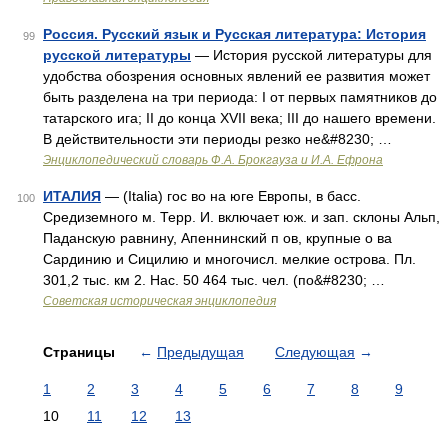
Россия. Русский язык и Русская литература: История
99
русской литературы
— История русской литературы для
удобства обозрения основных явлений ее развития может
быть разделена на три периода: I от первых памятников до
татарского ига; II до конца XVII века; III до нашего времени.
В действительности эти периоды резко не&#8230; …
Энциклопедический словарь Ф.А. Брокгауза и И.А. Ефрона
ИТАЛИЯ
— (Italia) гос во на юге Европы, в басс.
100
Средиземного м. Терр. И. включает юж. и зап. склоны Альп,
Паданскую равнину, Апеннинский п ов, крупные о ва
Сардинию и Сицилию и многочисл. мелкие острова. Пл.
301,2 тыс. км 2. Нас. 50 464 тыс. чел. (по&#8230; …
Советская историческая энциклопедия
Страницы
←
Предыдущая
Следующая
→
1
2
3
4
5
6
7
8
9
10
11
12
13