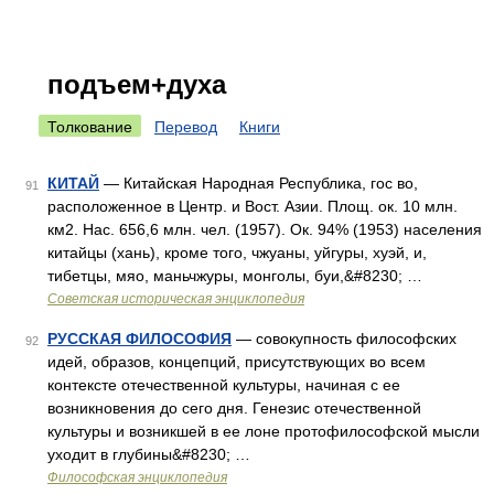
подъем+духа
Толкование
Перевод
Книги
КИТАЙ
— Китайская Народная Республика, гос во,
91
расположенное в Центр. и Вост. Азии. Площ. ок. 10 млн.
км2. Нас. 656,6 млн. чел. (1957). Ок. 94% (1953) населения
китайцы (хань), кроме того, чжуаны, уйгуры, хуэй, и,
тибетцы, мяо, маньчжуры, монголы, буи,&#8230; …
Советская историческая энциклопедия
РУССКАЯ ФИЛОСОФИЯ
— совокупность философских
92
идей, образов, концепций, присутствующих во всем
контексте отечественной культуры, начиная с ее
возникновения до сего дня. Генезис отечественной
культуры и возникшей в ее лоне протофилософской мысли
уходит в глубины&#8230; …
Философская энциклопедия