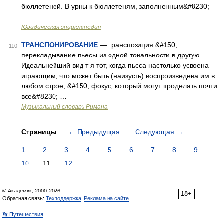
бюллетеней. В урны к бюллетеням, заполненным&#8230;
…
Юридическая энциклопедия
ТРАНСПОНИРОВАНИЕ
— транспозиция &#150;
110
перекладывание пьесы из одной тональности в другую.
Идеальнейший вид т я тот, когда пьеса настолько усвоена
играющим, что может быть (наизусть) воспроизведена им в
любом строе, &#150; фокус, который могут проделать почти
все&#8230; …
Музыкальный словарь Римана
Страницы
←
Предыдущая
Следующая
→
1
2
3
4
5
6
7
8
9
10
11
12
© Академик, 2000-2026
18+
Обратная связь:
Техподдержка
,
Реклама на сайте
👣 Путешествия