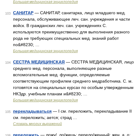
Большая медицинская энциклопедия
САНИТАР
— САНИТАР, санитарка, лицо младшего мед.
103
персонала, обслуживающее леч. сан. учреждения и части
войск. В гражданских леч. сан. учреждениях С.
используются преимущественно для выполнения разного
рода не требующих специальных мед. знаний работ
по&#8230; …
Большая медицинская энциклопедия
СЕСТРА МЕДИЦИНСКАЯ
— СЕСТРА МЕДИЦИНСКАЯ, лицо
104
среднего мед. персонала, выполняющее разные
вспомогательные мед. функции, определяемые
соответствующим профилем среднего медработника. С. м.
готовятся на специальных курсах по особым утвержденным
НКЗдр. учебным планам и&#8230; …
Большая медицинская энциклопедия
перекладываться
— I см. переложить, перекладывание II
105
см. переложить; ается; страд …
Словарь многих выражений
переложить
— ложу/, ло/жишь; перело/женный; жен, а, о;
106