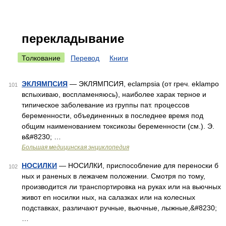
перекладывание
Толкование
Перевод
Книги
ЭКЛЯМПСИЯ
— ЭКЛЯМПСИЯ, eclampsia (от греч. eklampo
101
вспыхиваю, воспламеняюсь), наиболее харак терное и
типическое заболевание из группы пат. процессов
беременности, объединенных в последнее время под
общим наименованием токсикозы беременности (см.). Э.
в&#8230; …
Большая медицинская энциклопедия
НОСИЛКИ
— НОСИЛКИ, приспособление для переноски б
102
ных и раненых в лежачем положении. Смотря по тому,
производится ли транспортировка на руках или на вьючных
живот en носилки ных, на салазках или на колесных
подставках, различают ручные, вьючные, лыжные,&#8230;
…