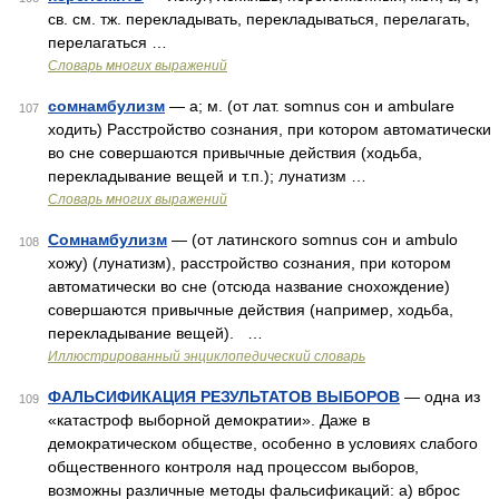
св. см. тж. перекладывать, перекладываться, перелагать,
перелагаться …
Словарь многих выражений
сомнамбулизм
— а; м. (от лат. somnus сон и ambulare
107
ходить) Расстройство сознания, при котором автоматически
во сне совершаются привычные действия (ходьба,
перекладывание вещей и т.п.); лунатизм …
Словарь многих выражений
Сомнамбулизм
— (от латинского somnus сон и ambulo
108
хожу) (лунатизм), расстройство сознания, при котором
автоматически во сне (отсюда название снохождение)
совершаются привычные действия (например, ходьба,
перекладывание вещей). …
Иллюстрированный энциклопедический словарь
ФАЛЬСИФИКАЦИЯ РЕЗУЛЬТАТОВ ВЫБОРОВ
— одна из
109
«катастроф выборной демократии». Даже в
демократическом обществе, особенно в условиях слабого
общественного контроля над процессом выборов,
возможны различные методы фальсификаций: а) вброс