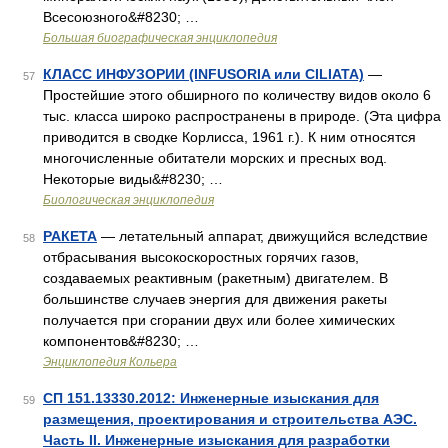
Всесоюзного&#8230; …
Большая биографическая энциклопедия
КЛАСС ИНФУЗОРИИ (INFUSORIA или CILIATA)
—
57
Простейшие этого обширного по количеству видов около 6
тыс. класса широко распространены в природе. (Эта цифра
приводится в сводке Корлисса, 1961 г.). К ним относятся
многочисленные обитатели морских и пресных вод.
Некоторые виды&#8230; …
Биологическая энциклопедия
РАКЕТА
— летательный аппарат, движущийся вследствие
58
отбрасывания высокоскоростных горячих газов,
создаваемых реактивным (ракетным) двигателем. В
большинстве случаев энергия для движения ракеты
получается при сгорании двух или более химических
компонентов&#8230; …
Энциклопедия Кольера
СП 151.13330.2012: Инженерные изыскания для
59
размещения, проектирования и строительства АЭС.
Часть II. Инженерные изыскания для разработки