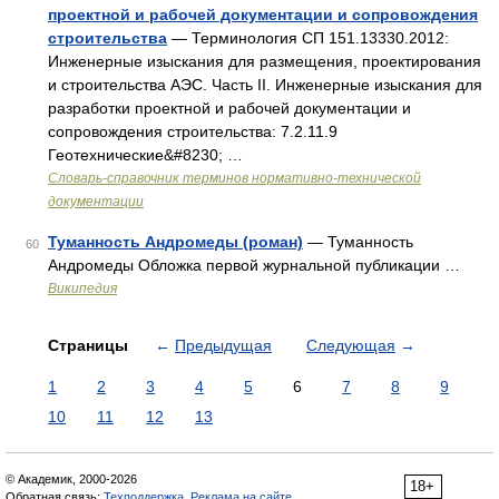
проектной и рабочей документации и сопровождения
строительства
— Терминология СП 151.13330.2012:
Инженерные изыскания для размещения, проектирования
и строительства АЭС. Часть II. Инженерные изыскания для
разработки проектной и рабочей документации и
сопровождения строительства: 7.2.11.9
Геотехнические&#8230; …
Словарь-справочник терминов нормативно-технической
документации
Туманность Андромеды (роман)
— Туманность
60
Андромеды Обложка первой журнальной публикации …
Википедия
Страницы
←
Предыдущая
Следующая
→
1
2
3
4
5
6
7
8
9
10
11
12
13
© Академик, 2000-2026
18+
Обратная связь:
Техподдержка
,
Реклама на сайте