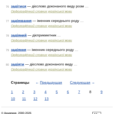
задітися
— дієслово доконаного виду розм …
76
Орфографічний словник української мови
задіювання
— іменник середнього роду …
77
Орфографічний словник української мови
задіяний
— дієприкметник …
78
Орфографічний словник української мови
задіяння
— іменник середнього роду …
79
Орфографічний словник української мови
задіяти
— дієслово доконаного виду …
80
Орфографічний словник української мови
Страницы
←
Предыдущая
Следующая
→
1
2
3
4
5
6
7
8
9
10
11
12
13
© Академик, 2000-2026