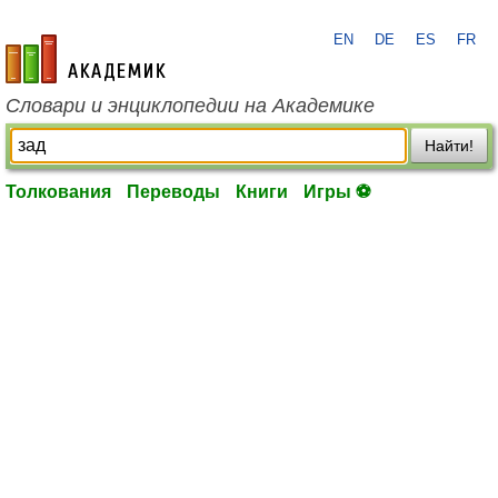
EN
DE
ES
FR
academic.ru
Словари и энциклопедии на Академике
Найти!
Толкования
Переводы
Книги
Игры ⚽