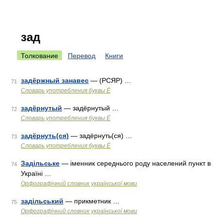
зад
Толкование
Перевод
Книги
задёржный занавес
— (РСЯР) …
71
Словарь употребления буквы Ё
задёрнутый
— задёрнутый …
72
Словарь употребления буквы Ё
задёрнуть(ся)
— задёрнуть(ся) …
73
Словарь употребления буквы Ё
Задільське
— іменник середнього роду населений пункт в
74
Україні …
Орфографічний словник української мови
задільський
— прикметник …
75
Орфографічний словник української мови