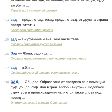
заховати що небудь, не знаючи, не пам ятаючи, де, куди;
загубити …
Український тлумачний словник
зад
— предл. отзад, иззад предл. отвъд, от другата страна
124
предл. оттатък …
Български синонимен речник
зад
— Внутренние и внешние части тела …
125
Словарь синонимов русского языка
Зад
— Жопа, задница …
126
Словарь криминального и полукриминального мира
зад
— з.б.п …
127
Орфографический словарь осетинского языка
ЗАД.
— Общесл. Образовано от предлога зя с помощью
128
суф. дъ (ср. суф. don в греч. endon «внутрь»). Подобной
структуры и происхождения являются также слова под,
перед …
Этимологический словарь Ситникова