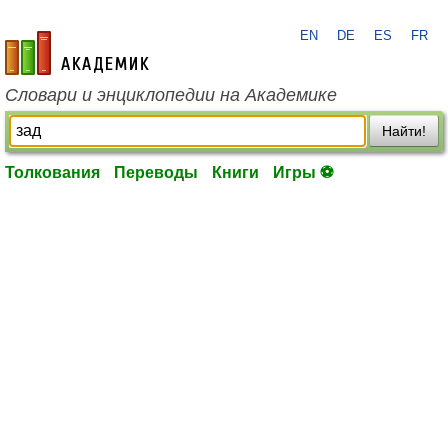
EN
DE
ES
FR
academic.ru
Словари и энциклопедии на Академике
Найти!
Толкования
Переводы
Книги
Игры ⚽