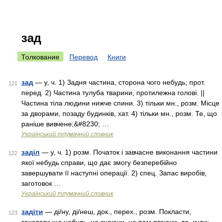
зад
Толкование
Перевод
Книги
зад
— у, ч. 1) Задня частина, сторона чого небудь; прот.
121
перед. 2) Частина тулуба тварини, протилежна голові. ||
Частина тіла людини нижче спини. 3) тільки мн., розм. Місце
за дворами, позаду будинків, хат. 4) тільки мн., розм. Те, що
раніше вивчене;&#8230; …
Український тлумачний словник
заділ
— у, ч. 1) розм. Початок і завчасне виконання частини
122
якої небудь справи, що дає змогу безперебійно
завершувати її наступні операції. 2) спец. Запас виробів,
заготовок …
Український тлумачний словник
задіти
— ді/ну, ді/неш, док., перех., розм. Покласти,
123