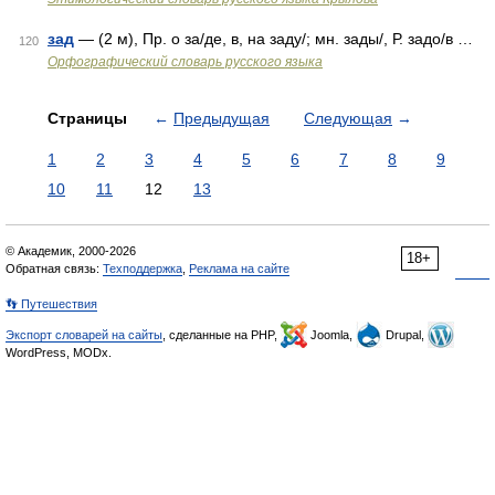
зад
— (2 м), Пр. о за/де, в, на заду/; мн. зады/, Р. задо/в …
120
Орфографический словарь русского языка
Страницы
←
Предыдущая
Следующая
→
1
2
3
4
5
6
7
8
9
10
11
12
13
© Академик, 2000-2026
18+
Обратная связь:
Техподдержка
,
Реклама на сайте
👣 Путешествия
Экспорт словарей на сайты
, сделанные на PHP,
Joomla,
Drupal,
WordPress, MODx.