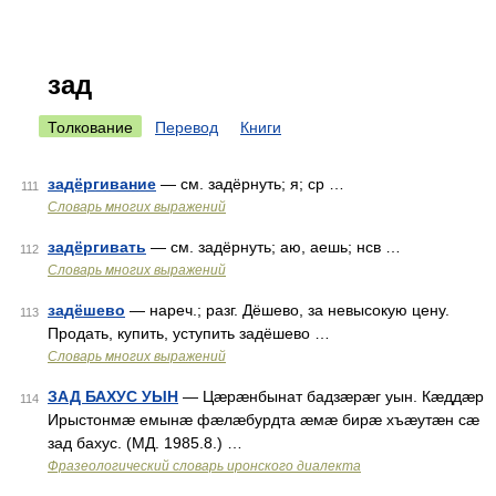
зад
Толкование
Перевод
Книги
задёргивание
— см. задёрнуть; я; ср …
111
Словарь многих выражений
задёргивать
— см. задёрнуть; аю, аешь; нсв …
112
Словарь многих выражений
задёшево
— нареч.; разг. Дёшево, за невысокую цену.
113
Продать, купить, уступить задёшево …
Словарь многих выражений
ЗАД БАХУС УЫН
— Цæрæнбынат бадзæрæг уын. Кæддæр
114
Ирыстонмæ емынæ фæлæбурдта æмæ бирæ хъæутæн сæ
зад бахус. (МД. 1985.8.) …
Фразеологический словарь иронского диалекта