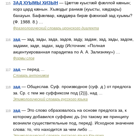
ЗАД ХУЫМЫ ХИЗЫН
— Цæттæ куыстæй фæллой кæнын;
115
хорз цард кæнын. Хъæздыг ранмæ (куысты, хæдзары)
бахауын. Бафæлвар, кæддæра бирæ фæхизай зад хуымы?
(Ф. 1988. 8.) …
Фразеологический словарь иронского диалекта
зад
— зад, зады, зада, задов, заду, задам, зад, зады, задом,
116
задами, заде, задах, заду (Источник: «Полная
акцентуированная парадигма по А. А. Зализняку») …
Формы слов
зад
— перед …
117
Словарь антонимов
зад
— Общеслав. Суф. производное (суф. д ) от предлога
118
за. Ср. с тем же суффиксом под (2)}}, над …
Этимологический словарь русского языка
зад
— Это слово образовалось на основе предлога за, к
119
которому добавился суффикс дъ (по такому же принципу
возникли существительные под, перед). Исходное значение
слова: то, что находится за чем либо …
Этимологический словарь русского языка Крылова