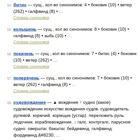
битис
— сущ., кол во синонимов: 4 • боковик (10) • ветер
54
(262) • галфвинд (8) • …
Словарь синонимов
колышень
— сущ., кол во синонимов: 8 • боковик (10) •
55
галфвинд (8) • зыбь (10) • …
Словарь синонимов
покачень
— сущ., кол во синонимов: 7 • битис (4) • боковик
56
(10) • ветер (262) • …
Словарь синонимов
поперечень
— сущ., кол во синонимов: 7 • боковик (10) •
57
ветер (262) • галфвинд (8) • …
Словарь синонимов
судовождение
— ▲ вождение ↑ судно (какое)
58
судовождение искусство вождения судов. судоводитель.
рулевой. кормчий. кормщик (устар). переложить руль.
лодочник. кораблевождение. ↓ галс. контргалс. парусное
судно: оверштаг. бакштаг. бейдевинд. галфвинд.
фордевинд.&#8230; …