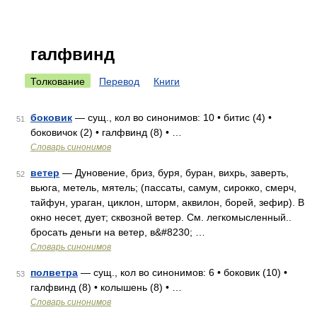
галфвинд
Толкование
Перевод
Книги
боковик
— сущ., кол во синонимов: 10 • битис (4) •
51
боковичок (2) • галфвинд (8) • …
Словарь синонимов
ветер
— Дуновение, бриз, буря, буран, вихрь, заверть,
52
вьюга, метель, мятель; (пассаты, самум, сирокко, смерч,
тайфун, ураган, циклон, шторм, аквилон, борей, зефир). В
окно несет, дует; сквозной ветер. См. легкомысленный..
бросать деньги на ветер, в&#8230; …
Словарь синонимов
полветра
— сущ., кол во синонимов: 6 • боковик (10) •
53
галфвинд (8) • колышень (8) • …
Словарь синонимов