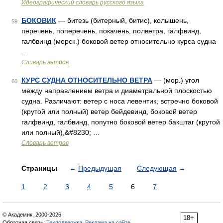
Идеографический словарь русского языка
БОКОВИК
— битезь (битерный, битис), колышень,
59
перечень, поперечень, покачень, полветра, галфвинд,
галбвинд (морск.) боковой ветер относительно курса судна
…
Словарь ветров
КУРС СУДНА ОТНОСИТЕЛЬНО ВЕТРА
— (мор.) угол
60
между направлением ветра и диаметральной плоскостью
судна. Различают: ветер с носа левентик, встречно боковой
(крутой или полный) ветер бейдевинд, боковой ветер
галфвинд, галбвинд, попутно боковой ветер бакштаг (крутой
или полный),&#8230; …
Словарь ветров
Страницы
←
Предыдущая
Следующая
→
1
2
3
4
5
6
7
© Академик, 2000-2026
18+
Обратная связь:
Техподдержка
,
Реклама на сайте